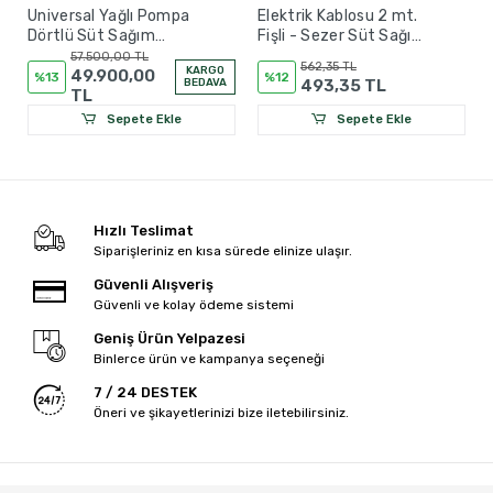
Universal Yağlı Pompa
Elektrik Kablosu 2 mt.
Dörtlü Süt Sağım
Fişli - Sezer Süt Sağım
Makinesi 80 Litre
Makinesi
57.500,00 TL
562,35 TL
KARGO
(Ahtapot Model)
49.900,00
%13
%12
BEDAVA
493,35 TL
TL
Sepete Ekle
Sepete Ekle
Hızlı Teslimat
Siparişleriniz en kısa sürede elinize ulaşır.
Güvenli Alışveriş
Güvenli ve kolay ödeme sistemi
Geniş Ürün Yelpazesi
Binlerce ürün ve kampanya seçeneği
7 / 24 DESTEK
Öneri ve şikayetlerinizi bize iletebilirsiniz.