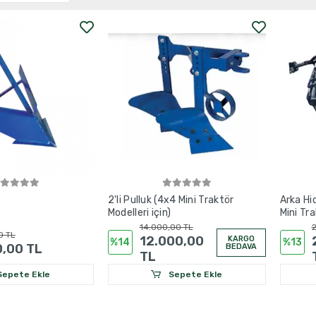
2'li Pulluk (4x4 Mini Traktör
Arka Hi
Modelleri için)
Mini Tra
14.000,00 TL
2
0 TL
12.000,00
KARGO
%14
%13
0,00 TL
BEDAVA
TL
epete Ekle
Sepete Ekle