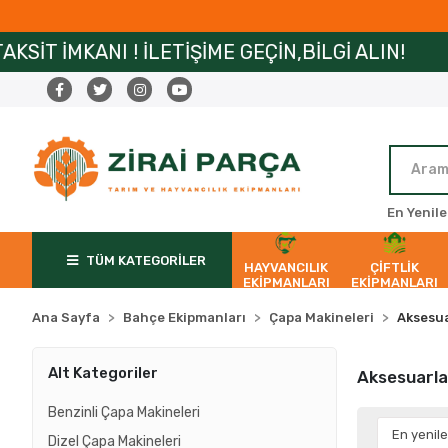
ANI ! İLETİŞİME GEÇİN,BİLGİ ALIN!
ZİRAİP
En Yenile
TÜM KATEGORİLER
HAYVANCILIK
ÇİFTLİK
EKİPMANLARI
EKİPMANLARI
Ana Sayfa
Bahçe Ekipmanları
Çapa Makineleri
Aksesua
Alt Kategoriler
Aksesuarla
Benzinli Çapa Makineleri
Dizel Çapa Makineleri