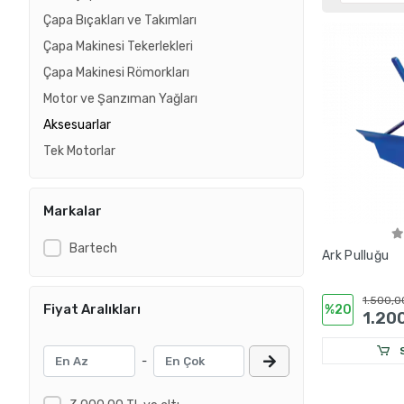
Çapa Bıçakları ve Takımları
Çapa Makinesi Tekerlekleri
Çapa Makinesi Römorkları
Motor ve Şanzıman Yağları
Aksesuarlar
Tek Motorlar
Markalar
Bartech
Ark Pulluğu
1.500,0
Fiyat Aralıkları
%20
1.20
S
-