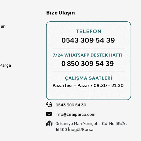
Bize Ulaşın
arı
 Parça
0543 309 54 39
info@ziraiparca.com
Orhaniye Mah.Yenişehir Cd. No:38/A ,
16400 İnegöl/Bursa