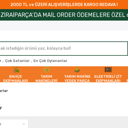
2000 TL ve ÜZERİ ALIŞVERİŞLERDE KARGO BEDAVA !
ARÇA’DA MAİL ORDER ÖDEMELERE ÖZEL 6 AYA VAR
r
,
Çok Satanlar
,
En Çok Oylananlar
BAHÇE
TARIM
TARIM MAKİNE
ELEKTRİKLİ ÇİT
EKİPMANLARI
MAKİNELERİ
YEDEK PARÇA
EKİPMANLARI
rlar
r