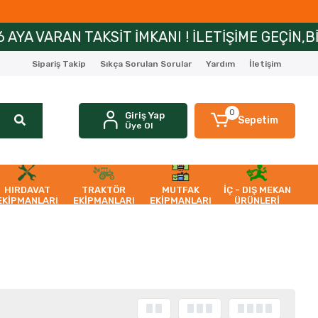
AN TAKSİT İMKANI ! İLETİŞİME GEÇİN,BİLGİ ALI
Sipariş Takip
Sıkça Sorulan Sorular
Yardım
İletişim
0
Giriş Yap
Sepetim
Üye Ol
HIRDAVAT
TRAKTÖR
MUTFAK
İÇ - DIŞ MEKAN
EKİPMANLARI
EKİPMANLARI
EKİPMANLARI
ÜRÜNLERİ