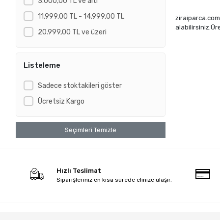
3.000,00 TL ve altı
11.999,00 TL - 14.999,00 TL
ziraiparca.com'
alabilirsiniz.Ü
20.999,00 TL ve üzeri
Listeleme
Sadece stoktakileri göster
Ücretsiz Kargo
Seçimleri Temizle
Hızlı Teslimat
Siparişleriniz en kısa sürede elinize ulaşır.