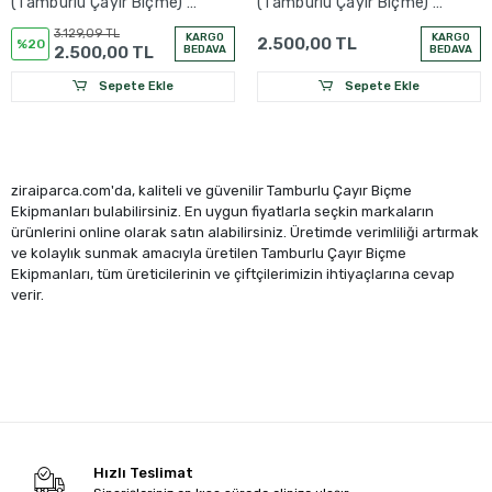
(Tamburlu Çayır Biçme) -
(Tamburlu Çayır Biçme) -
Şaft Kafaları
Şaft Kafaları
3.129,09 TL
KARGO
KARGO
2.500,00 TL
%20
2.500,00 TL
BEDAVA
BEDAVA
Sepete Ekle
Sepete Ekle
ziraiparca.com'da, kaliteli ve güvenilir Tamburlu Çayır Biçme
Ekipmanları bulabilirsiniz. En uygun fiyatlarla seçkin markaların
ürünlerini online olarak satın alabilirsiniz. Üretimde verimliliği artırmak
ve kolaylık sunmak amacıyla üretilen Tamburlu Çayır Biçme
Ekipmanları, tüm üreticilerinin ve çiftçilerimizin ihtiyaçlarına cevap
verir.
Hızlı Teslimat