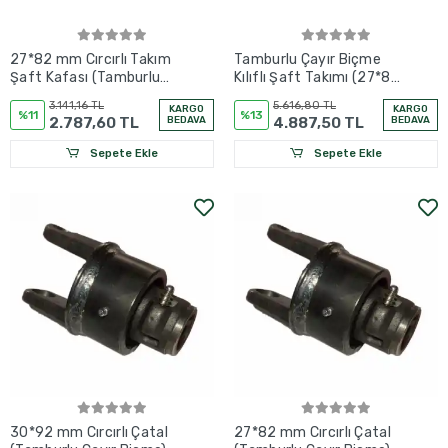
27*82 mm Cırcırlı Takım
Tamburlu Çayır Biçme
Şaft Kafası (Tamburlu
Kılıflı Şaft Takımı (27*82
Çayır Biçme) - Şaft
mm) - Şaft Takımları
3.141,16 TL
5.616,80 TL
KARGO
KARGO
Kafaları
%11
%13
2.787,60 TL
BEDAVA
4.887,50 TL
BEDAVA
Sepete Ekle
Sepete Ekle
30*92 mm Cırcırlı Çatal
27*82 mm Cırcırlı Çatal