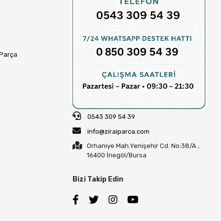
 Parça
0543 309 54 39
info@ziraiparca.com
Orhaniye Mah.Yenişehir Cd. No:38/A ,
16400 İnegöl/Bursa
Bizi Takip Edin