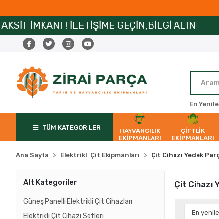
NI ! İLETİŞİME GEÇİN,BİLGİ ALIN!
ZİRAİPA
En Yenile
TÜM KATEGORİLER
HAYVANCILIK
ÇİFTLİK
EKİPMANLARI
EKİPMANLARI
Ana Sayfa
Elektrikli Çit Ekipmanları
Çit Cihazı Yedek Parç
Alt Kategoriler
Çit Cihazı 
Güneş Panelli Elektrikli Çit Cihazları
Elektrikli Çit Cihazı Setleri