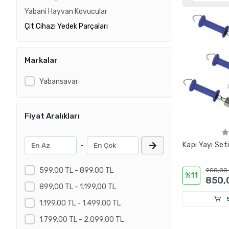
Yabani Hayvan Kovucular
Çit Cihazı Yedek Parçaları
Markalar
Yabansavar
Fiyat Aralıkları
Kapı Yayı Set
-
599,00 TL - 899,00 TL
950,00
%11
850,
899,00 TL - 1.199,00 TL
S
1.199,00 TL - 1.499,00 TL
1.799,00 TL - 2.099,00 TL