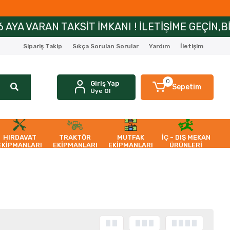
 TAKSİT İMKANI ! İLETİŞİME GEÇİN,BİLGİ ALIN
Sipariş Takip
Sıkça Sorulan Sorular
Yardım
İletişim
0
Giriş Yap
Sepetim
Üye Ol
HIRDAVAT
TRAKTÖR
MUTFAK
İÇ - DIŞ MEKAN
EKİPMANLARI
EKİPMANLARI
EKİPMANLARI
ÜRÜNLERİ