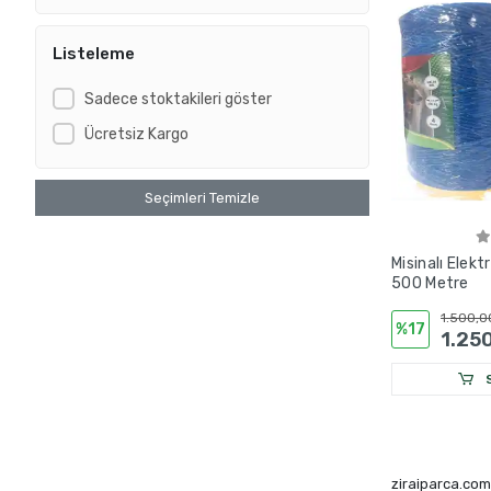
Listeleme
Sadece stoktakileri göster
Ücretsiz Kargo
Seçimleri Temizle
Misinalı Elektri
500 Metre
1.500,0
%17
1.25
S
ziraiparca.com'