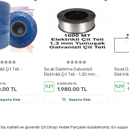
kli Çit Teli -
Sıcak Daldırma Galvanizli
Sıcak D
Elektrikli Çit Teli - 1.20 mm -
Elektrik
1000 Metre
500 Me
0 TL
2.500,00 TL
1
%21
%29
0,00 TL
1.980,00 TL
epete Ekle
Sepete Ekle
da, kaliteli ve güvenilir Çit Cihazı Yedek Parçaları bulabilirsiniz. En uygun