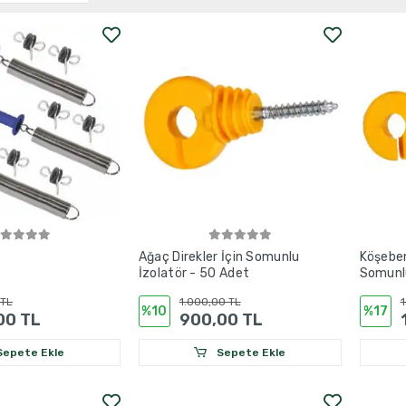
i
Ağaç Direkler İçin Somunlu
Köşeben
İzolatör - 50 Adet
Somunlu
 TL
1.000,00 TL
1
%10
%17
00 TL
900,00 TL
epete Ekle
Sepete Ekle