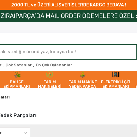
2000 TL ve ÜZERİ ALIŞVERİŞLERDE KARGO BEDAVA !
RÇA’DA MAİL ORDER ÖDEMELERE ÖZEL 6 AYA VARAN
r
,
Çok Satanlar
,
En Çok Oylananlar
BAHÇE
TARIM
TARIM MAKİNE
ELEKTRİKLİ ÇİT
EKİPMANLARI
MAKİNELERİ
YEDEK PARÇA
EKİPMANLARI
aları
Yedek Parçaları