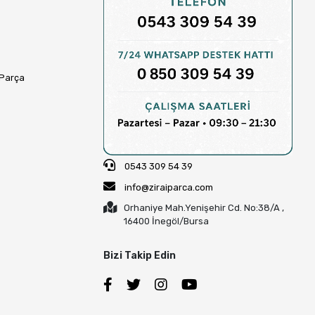
 Parça
0543 309 54 39
info@ziraiparca.com
Orhaniye Mah.Yenişehir Cd. No:38/A ,
16400 İnegöl/Bursa
Bizi Takip Edin