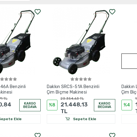
46A Benzinli
Dakkın SRCS-51A Benzinli
Dakkın 
kinesi
Çim Biçme Makinesi
Çim Biç
71 TL
23.354,63 TL
1
10,84
21.448,13
KARGO
KARGO
%8
%4
BEDAVA
BEDAVA
TL
epete Ekle
Sepete Ekle