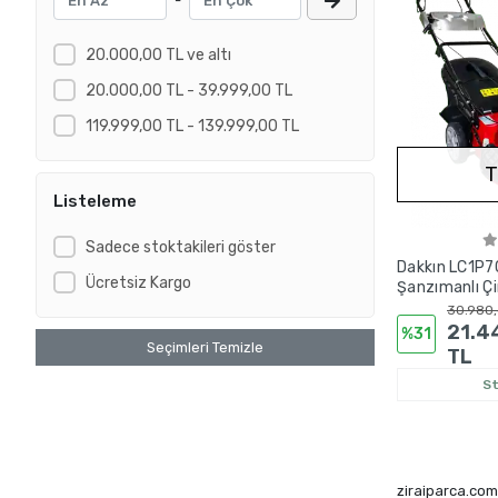
-
20.000,00 TL ve altı
20.000,00 TL - 39.999,00 TL
119.999,00 TL - 139.999,00 TL
T
Listeleme
Sadece stoktakileri göster
Dakkın LC1P7
Ücretsiz Kargo
Şanzımanlı Ç
Makinesi
30.980,
21.4
%31
Seçimleri Temizle
TL
S
ziraiparca.com'