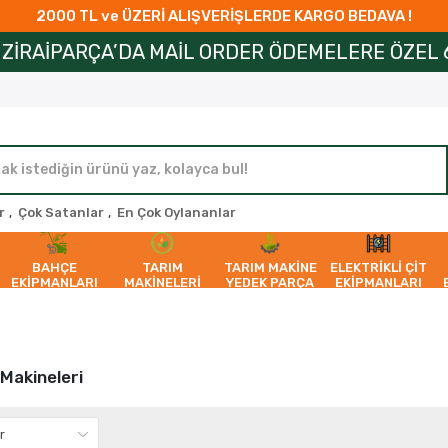
2000 TL ve ÜZERİ ALIŞVERİŞLERDE KARGO BEDAVA !
PARÇA’DA MAİL ORDER ÖDEMELERE ÖZEL 6 AYA VA
r
,
Çok Satanlar
,
En Çok Oylananlar
BAHÇE
TARIM
TARIM MAKİNE
ELEKTRİKLİ ÇİT
EKİPMANLARI
MAKİNELERİ
YEDEK PARÇA
EKİPMANLARI
Makineleri