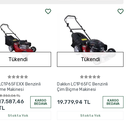
Tükendi
Tükendi
LC1P65FEXX Benzinli
Dakkın LC1P65FC Benzinli
me Makinesi
Çim Biçme Makinesi
8.350,06 TL
17.587,46
KARGO
KARGO
19.779,94 TL
BEDAVA
BEDAVA
TL
Stokta Yok
Stokta Yok