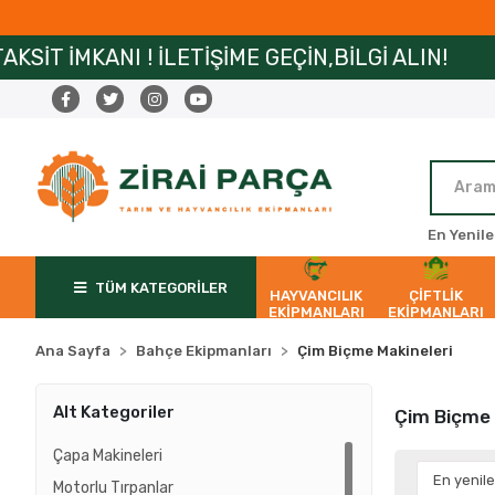
KANI ! İLETİŞİME GEÇİN,BİLGİ ALIN!
ZİRAİ
En Yenile
TÜM KATEGORİLER
HAYVANCILIK
ÇİFTLİK
EKİPMANLARI
EKİPMANLARI
Ana Sayfa
Bahçe Ekipmanları
Çim Biçme Makineleri
Alt Kategoriler
Çim Biçme 
Çapa Makineleri
Motorlu Tırpanlar