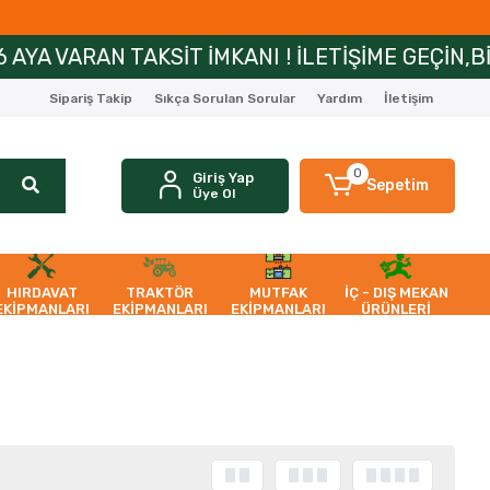
RAN TAKSİT İMKANI ! İLETİŞİME GEÇİN,BİLGİ AL
Sipariş Takip
Sıkça Sorulan Sorular
Yardım
İletişim
0
Giriş Yap
Sepetim
Üye Ol
HIRDAVAT
TRAKTÖR
MUTFAK
İÇ - DIŞ MEKAN
EKİPMANLARI
EKİPMANLARI
EKİPMANLARI
ÜRÜNLERİ