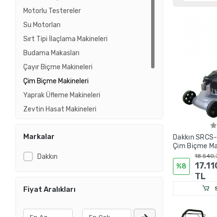
Motorlu Testereler
Su Motorları
Sırt Tipi İlaçlama Makineleri
Budama Makasları
Çayır Biçme Makineleri
Çim Biçme Makineleri
Yaprak Üfleme Makineleri
Zeytin Hasat Makineleri
Toprak Burgu Makineleri
Markalar
Dakkın SRCS-
Küreme Makineleri
Çim Biçme Ma
Bahçe El Aletleri
Dakkın
18.540,
17.1
Bahçe ve Tarla Sulama Yedek Parça
%8
TL
S
Fiyat Aralıkları