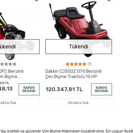
ükendi
Tükendi
(1)
0FC Benzinli
Dakkın CJ30GZ D76 Benzinli
im Biçme
Çim Biçme Traktörü 15 HP
63 TL
48,13
KARGO
KARGO
120.347,81 TL
BEDAVA
BEDAVA
tokta Yok
Stokta Yok
da, kaliteli ve güvenilir Çim Biçme Makineleri bulabilirsiniz. En uygun fiyatl