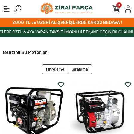
0
2000 TL ve ÜZERİ ALIŞVERİŞLERDE KARGO BEDAVA !
RE ÖZEL 6 AYA VARAN TAKSİT İMKANI ! İLETİŞİME GEÇİN,BİLGİ ALIN!
Benzinli Su Motorları
Filtreleme
Sıralama