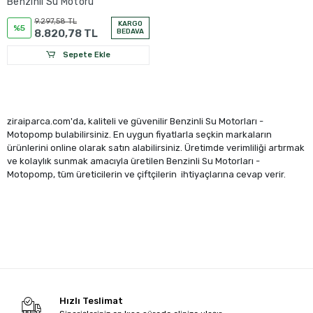
Benzinli Su Motoru
9.297,58 TL
KARGO
%5
8.820,78 TL
BEDAVA
Sepete Ekle
ziraiparca.com'da, kaliteli ve güvenilir Benzinli Su Motorları -
Motopomp bulabilirsiniz. En uygun fiyatlarla seçkin markaların
ürünlerini online olarak satın alabilirsiniz. Üretimde verimliliği artırmak
ve kolaylık sunmak amacıyla üretilen Benzinli Su Motorları -
Motopomp, tüm üreticilerin ve çiftçilerin ihtiyaçlarına cevap verir.
Hızlı Teslimat