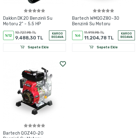
Dakkın DK20 Benzinli Su
Bartech WMQGZ80-30
Motoru 2" - 5.5 HP
Benzinli Su Motoru
10.727,98 TL
11.919,98 TL
KARGO
KARGO
%12
%6
9.488,30 TL
BEDAVA
11.204,78 TL
BEDAVA
Sepete Ekle
Sepete Ekle
Bartech QGZ40-20