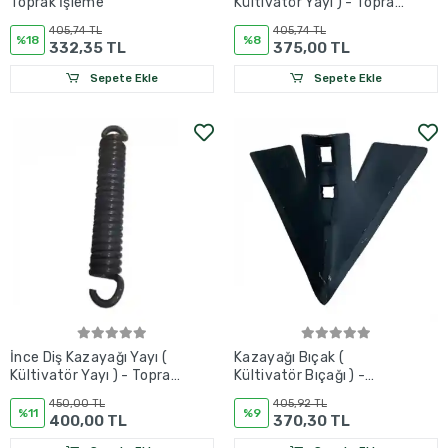
Toprak İşleme
Kültivatör Yayı ) - Toprak
İşleme
405,74 TL
405,74 TL
%18
%8
332,35 TL
375,00 TL
Sepete Ekle
Sepete Ekle
İnce Diş Kazayağı Yayı (
Kazayağı Bıçak (
Kültivatör Yayı ) - Toprak
Kültivatör Bıçağı ) -
İşleme
Toprak İşleme
450,00 TL
405,92 TL
%11
%9
400,00 TL
370,30 TL