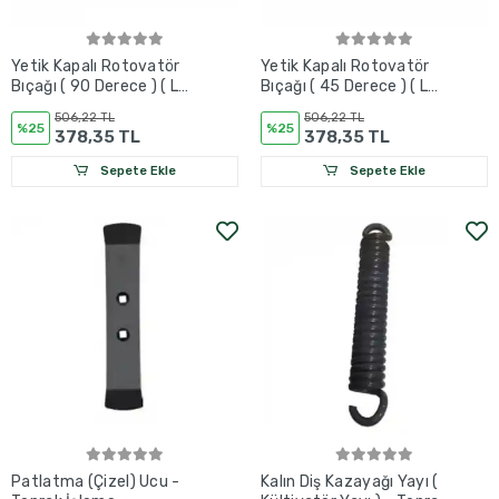
Yetik Kapalı Rotovatör
Yetik Kapalı Rotovatör
Bıçağı ( 90 Derece ) ( L
Bıçağı ( 45 Derece ) ( L
Tip )
Tip )
506,22 TL
506,22 TL
%25
%25
378,35 TL
378,35 TL
Sepete Ekle
Sepete Ekle
Patlatma (Çizel) Ucu -
Kalın Diş Kazayağı Yayı (