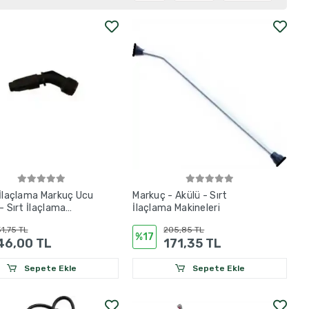
 İlaçlama Markuç Ucu
Markuç - Akülü - Sırt
- Sırt İlaçlama
İlaçlama Makineleri
i
1,75 TL
205,85 TL
%17
46,00 TL
171,35 TL
Sepete Ekle
Sepete Ekle