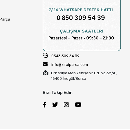
 Parça
0543 309 54 39
info@ziraiparca.com
Orhaniye Mah.Yenişehir Cd. No:38/A ,
16400 İnegöl/Bursa
Bizi Takip Edin