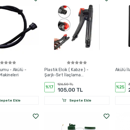
umu - Akülü -
Plastik Elcik ( Kabze ) -
Akülü İ
Makineleri
Şarjlı-Sırt İlaçlama
Makineleri
126,50 TL
%17
%25
105,00 TL
epete Ekle
Sepete Ekle