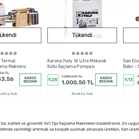
ükendi
Tükendi
 Termal
Karona Italy 16 Litre Mekanik
Sarı Elc
lama Makinesi
Kollu Ilaçlama Pompası
Bakır - 
Makinel
56 TL
1.380,00 TL
7
33,56
KARGO
KARGO
%28
%13
1.000,50 TL
BEDAVA
BEDAVA
tokta Yok
Stokta Yok
da, kaliteli ve güvenilir Sırt Tipi İlaçlama Makineleri bulabilirsiniz. En uyg
Üretimde verimliliği artırmak ve kolaylık sunmak amacıyla üretilen, tüm üretici