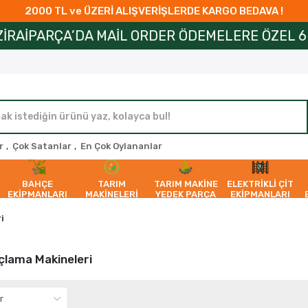
2000 TL ve ÜZERİ ALIŞVERİŞLERDE KARGO BEDAVA !
A’DA MAİL ORDER ÖDEMELERE ÖZEL 6 AYA VARAN 
r
,
Çok Satanlar
,
En Çok Oylananlar
BAHÇE
TARIM
TARIM MAKİNE
ELEKTRİKLİ ÇİT
EKİPMANLARI
MAKİNELERİ
YEDEK PARÇA
EKİPMANLARI
i
laçlama Makineleri