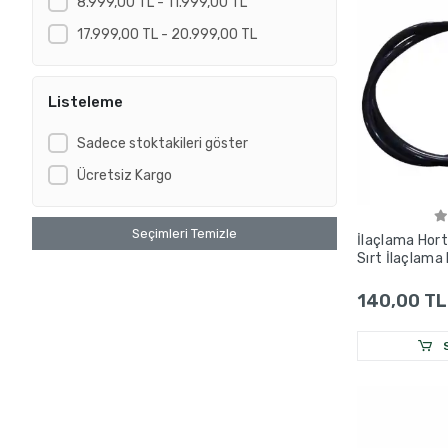
8.999,00 TL - 11.999,00 TL
17.999,00 TL - 20.999,00 TL
Listeleme
Sadece stoktakileri göster
Ücretsiz Kargo
Seçimleri Temizle
İlaçlama Hort
Sırt İlaçlama 
140,00 TL
S