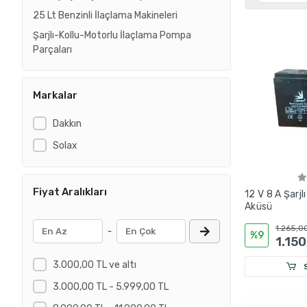
25 Lt Benzinli İlaçlama Makineleri
Şarjlı-Kollu-Motorlu İlaçlama Pompa
Parçaları
Markalar
Dakkın
Solax
Fiyat Aralıkları
12 V 8 A Şarjl
Aküsü
1.265,0
-
%9
1.150
3.000,00 TL ve altı
S
3.000,00 TL - 5.999,00 TL