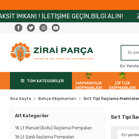
 ! İLETİŞİME GEÇİN,BİLGİ ALIN!
ZİRAİPARÇ
En Yenile
TÜM KATEGORİLER
HAYVANCILIK
ÇİFTLİK
EKİPMANLARI
EKİPMANLARI
Ana Sayfa
Bahçe Ekipmanları
Sırt Tipi İlaçlama Makineler
Alt Kategoriler
Sırt Tipi İ
16 Lt Manuel (Kollu) İlaçlama Pompaları
16 Lt Şarjlı İlaçlama Pompaları