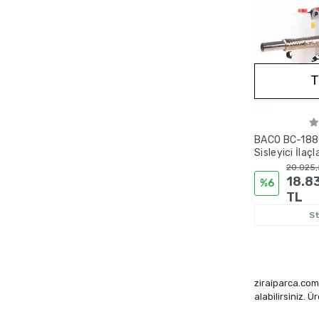
T
BACO BC-188
Sisleyici İlaç
20.025,
18.8
%6
TL
S
ziraiparca.com'
alabilirsiniz. 