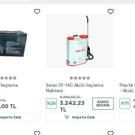
ı İlaçlama
Solax CF-16C Akülü İlaçlama
Plastik
Makinesi
- Akülü 
Makines
4.386,55 TL
0 TL
5
3.242,23
KARGO
%26
%11
,00 TL
BEDAVA
TL
epete Ekle
Sepete Ekle