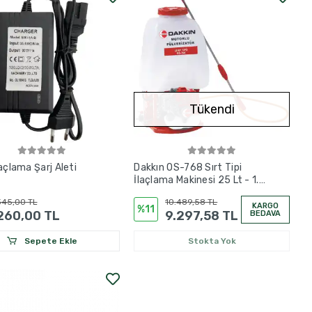
Tükendi
laçlama Şarj Aleti
Dakkın OS-768 Sırt Tipi
İlaçlama Makinesi 25 Lt - 1.2
HP
345,00 TL
10.489,58 TL
KARGO
%11
260,00 TL
9.297,58 TL
BEDAVA
Sepete Ekle
Stokta Yok