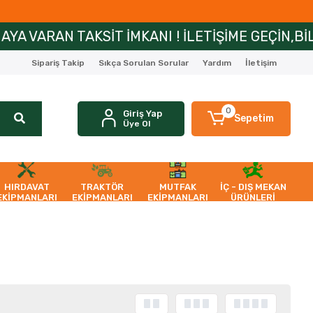
TAKSİT İMKANI ! İLETİŞİME GEÇİN,BİLGİ ALIN!
Sipariş Takip
Sıkça Sorulan Sorular
Yardım
İletişim
0
Giriş Yap
Sepetim
Üye Ol
HIRDAVAT
TRAKTÖR
MUTFAK
İÇ - DIŞ MEKAN
EKİPMANLARI
EKİPMANLARI
EKİPMANLARI
ÜRÜNLERİ