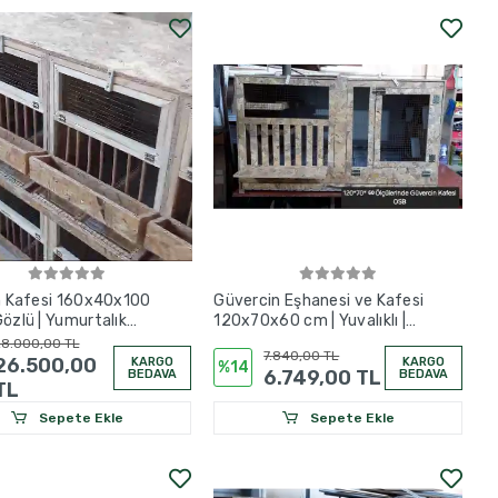
ın Kafesi 160x40x100
Güvercin Eşhanesi ve Kafesi
Gözlü | Yumurtalık
120x70x60 cm | Yuvalıklı |
i
Tünekli | Izgaralı
8.000,00 TL
7.840,00 TL
26.500,00
KARGO
KARGO
%14
6.749,00 TL
BEDAVA
BEDAVA
TL
Sepete Ekle
Sepete Ekle