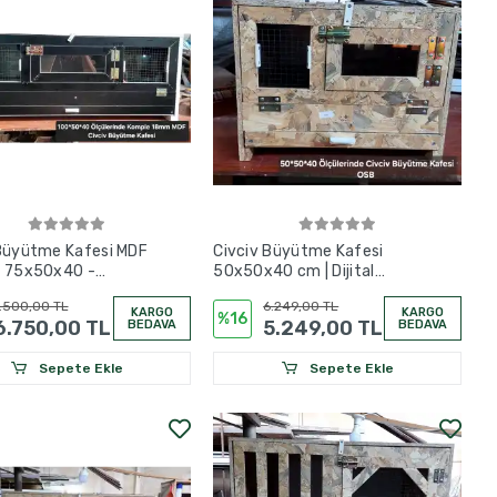
 Büyütme Kafesi MDF
Civciv Büyütme Kafesi
| 75x50x40 -
50x50x40 cm | Dijital
x40 - 125x50x40
Termostatlı Isıtma Sistemli |
.500,00 TL
6.249,00 TL
OSB
KARGO
KARGO
%16
6.750,00 TL
5.249,00 TL
BEDAVA
BEDAVA
Sepete Ekle
Sepete Ekle