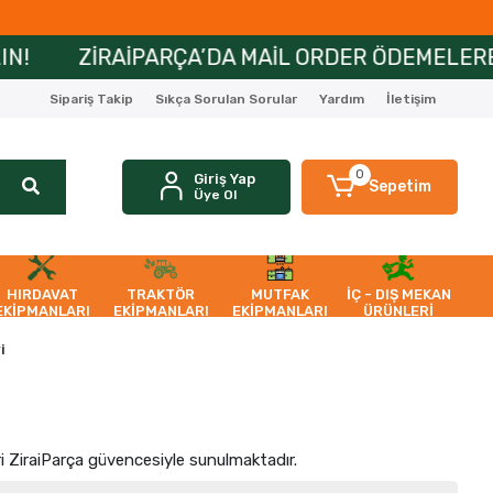
A MAİL ORDER ÖDEMELERE ÖZEL 6 AYA VARAN TAK
Sipariş Takip
Sıkça Sorulan Sorular
Yardım
İletişim
0
Giriş Yap
Sepetim
Üye Ol
HIRDAVAT
TRAKTÖR
MUTFAK
İÇ - DIŞ MEKAN
EKİPMANLARI
EKİPMANLARI
EKİPMANLARI
ÜRÜNLERİ
i
ri ZiraiParça güvencesiyle sunulmaktadır.