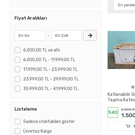
Fiyat Aralıkları
-
6.000,00 TL ve altı
6.000,00 TL - 11.999,00 TL
17.999,00 TL - 23.999,00 TL
23.999,00 TL - 29.999,00 TL
35.999,00 TL - 41.999,00 TL
Katlanabilir 
Taşıma Kafe
| Kişiye Özel B
Listeleme
2.500,0
%40
1.50
Sadece stoktakileri göster
S
Ücretsiz Kargo