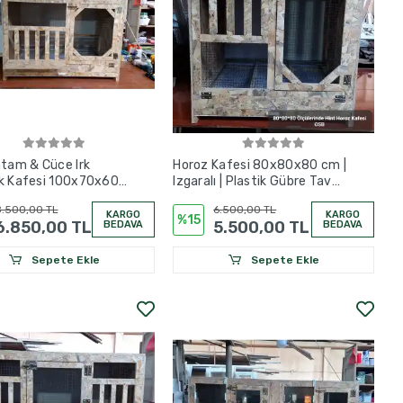
ntam & Cüce Irk
Horoz Kafesi 80x80x80 cm |
k Kafesi 100x70x60
Izgaralı | Plastik Gübre Tavalı
luklu | Tünekli | OSB
| OSB
.500,00 TL
6.500,00 TL
KARGO
KARGO
%15
6.850,00 TL
5.500,00 TL
BEDAVA
BEDAVA
Sepete Ekle
Sepete Ekle