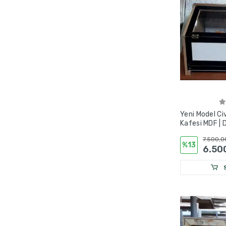
Yeni Model C
Kafesi MDF | D
Termostatlı I
7.500,0
%13
6.50
S