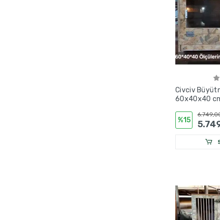
Civciv Büyüt
60x40x40 cm |
Termostatlı I
6.749,0
OSB
%15
5.74
S