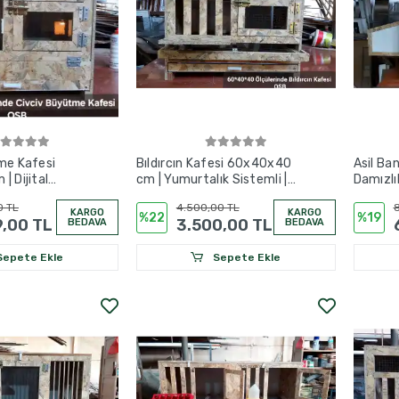
me Kafesi
Bıldırcın Kafesi 60x40x40
Asil Ba
 Dijital
cm | Yumurtalık Sistemli |
Damızlı
sıtma Sistemli |
10-12 Bıldırcın Kapasiteli
cm | Fol
0 TL
4.500,00 TL
8
KARGO
KARGO
%22
%19
9,00 TL
3.500,00 TL
BEDAVA
BEDAVA
epete Ekle
Sepete Ekle