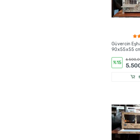
Güvercin Eşh
90x55x55 cm |
Tünekli | OSB
6.500,0
%15
5.50
S