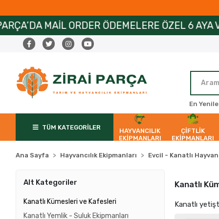
 ÖDEMELERE ÖZEL 6 AYA VARAN TAKSİT İMKANI !
En Yenile
TÜM KATEGORİLER
HAYVANCILIK
ÇİFTLİK
EKİPMANLARI
EKİPMANLARI
Ana Sayfa
Hayvancılık Ekipmanları
Evcil - Kanatlı Hayva
Alt Kategoriler
Kanatlı Küm
Kanatlı Kümesleri ve Kafesleri
Kanatlı yetiş
Kanatlı Yemlik - Suluk Ekipmanları