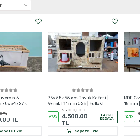
Güvercin &
75x55x55 cm Tavuk Kafesi |
MDF Ci
si 70x34x27 cm
Vernikli 11 mm OSB | Folluklu,
18 mm | 
askılı
Tünekli, Gübre Tavalı
75x50x
55.000,00 TL
0 TL
8
125x5
4.500,00
KARGO
%92
%12
0,00 TL
BEDAVA
TL
epete Ekle
Sepete Ekle