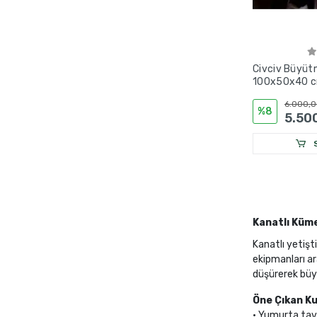
Civciv Büyüt
100x50x40 cm 
Termostatlı I
6.000,0
OSB
%8
5.50
S
Kanatlı Küme
Kanatlı yetişti
ekipmanları ar
düşürerek büyü
Öne Çıkan Ku
• Yumurta tavu