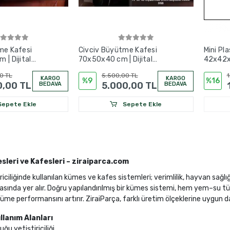
me Kafesi
Civciv Büyütme Kafesi
Mini Pla
| Dijital
70x50x40 cm | Dijital
42x42x
sıtma Sistemli |
Termostatlı Isıtma Sistemli |
Sisteml
0 TL
5.500,00 TL
1
OSB
KARGO
KARGO
%9
%16
0,00 TL
5.000,00 TL
BEDAVA
BEDAVA
epete Ekle
Sepete Ekle
sleri ve Kafesleri – ziraiparca.com
riciliğinde kullanılan kümes ve kafes sistemleri; verimlilik, hayvan sağlı
asında yer alır. Doğru yapılandırılmış bir kümes sistemi, hem yem–su 
me performansını artırır. ZiraiParça, farklı üretim ölçeklerine uygun d
llanım Alanları
ğu yetiştiriciliği