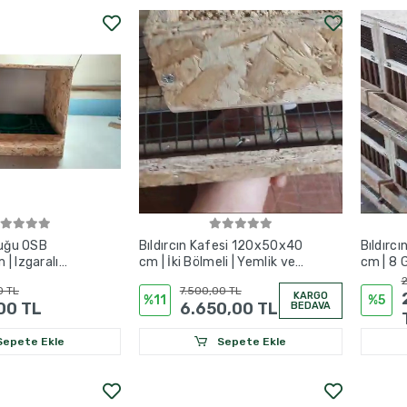
luğu OSB
Bıldırcın Kafesi 120x50x40
Bıldırc
| Izgaralı
cm | İki Bölmeli | Yemlik ve
cm | 8 
lık
Suluklu
Sisteml
2
0 TL
7.500,00 TL
KARGO
%11
%5
00 TL
6.650,00 TL
BEDAVA
epete Ekle
Sepete Ekle