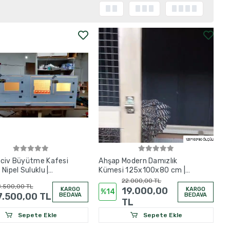
vciv Büyütme Kafesi
Ahşap Modern Damızlık
Nipel Suluklu |
Kümesi 125x100x80 cm |
40 / 100x50x40 /
Dıştan Folluklu | Izgaralı |
22.000,00 TL
.500,00 TL
0x40 cm
Gübre Tavalı
19.000,00
KARGO
KARGO
%14
7.500,00 TL
BEDAVA
BEDAVA
TL
Sepete Ekle
Sepete Ekle