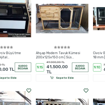
ivciv Büyütme
Ahşap Modern Tavuk Kümesi
Civciv
ijital
200x125x150 cm | Süs
18 mm 
sıtma Sistemli
Tavuğu Kümesi | Vernikli Çam
100x50
49.000,00 TL
0 TL
7
Gövde
cm
41.500,00
KARGO
KARGO
%15
%10
0,00 TL
BEDAVA
BEDAVA
TL
epete Ekle
Sepete Ekle