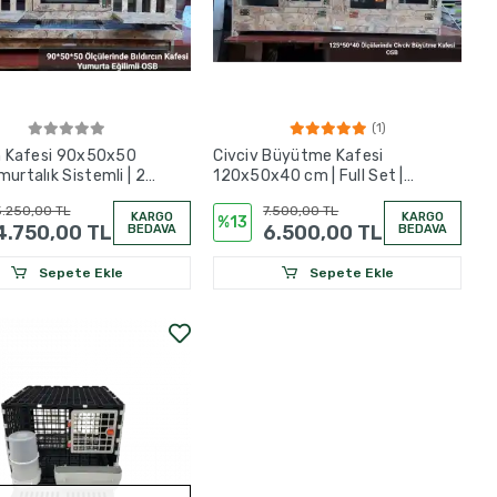
(1)
ın Kafesi 90x50x50
Civciv Büyütme Kafesi
murtalık Sistemli | 25
120x50x40 cm | Full Set |
n Kapasiteli
Dijital Termostatlı Isıtma
.250,00 TL
7.500,00 TL
Sistemli | OSB
KARGO
KARGO
%13
4.750,00 TL
6.500,00 TL
BEDAVA
BEDAVA
Sepete Ekle
Sepete Ekle