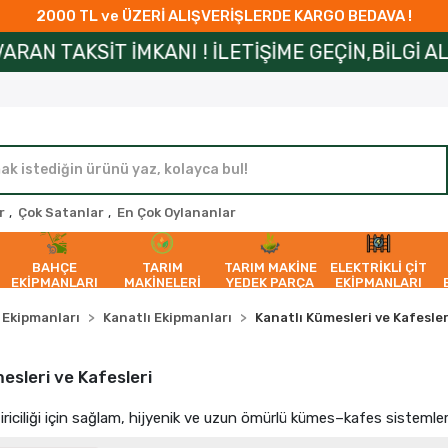
2000 TL ve ÜZERİ ALIŞVERİŞLERDE KARGO BEDAVA !
 İLETİŞİME GEÇİN,BİLGİ ALIN!
ZİRAİPARÇA’D
r
,
Çok Satanlar
,
En Çok Oylananlar
BAHÇE
TARIM
TARIM MAKİNE
ELEKTRİKLİ ÇİT
EKİPMANLARI
MAKİNELERİ
YEDEK PARÇA
EKİPMANLARI
n Ekipmanları
Kanatlı Ekipmanları
Kanatlı Kümesleri ve Kafesler
esleri ve Kafesleri
tiriciliği için sağlam, hijyenik ve uzun ömürlü kümes–kafes sistemle