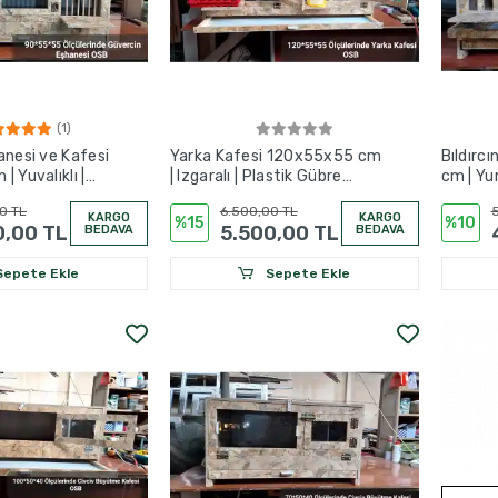
(1)
anesi ve Kafesi
Yarka Kafesi 120x55x55 cm
Bıldırc
 Yuvalıklı |
| Izgaralı | Plastik Gübre
cm | Yu
Tavalı | OSB
Bıldırcı
0 TL
6.500,00 TL
5
KARGO
KARGO
%15
%10
0,00 TL
5.500,00 TL
BEDAVA
BEDAVA
epete Ekle
Sepete Ekle