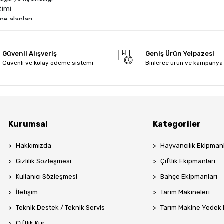
etimi
e alanları
tme sistemleri
rdek barınakları
ük ölçekli kümes işletmeleri
Güvenli Alışveriş
Geniş Ürün Yelpazesi
Güvenli ve kolay ödeme sistemi
Binlerce ürün ve kampanya
ikler ve Malzeme Avantajları
plama ile korozyon dayanımı
klı bağlantılar
ma kapasitesi
olay temizlenebilir tel aralıkları
tişkin hayvanlara uygun ölçü standartları
Kurumsal
Kategoriler
 kolaylaştıran eğimli kafes tabanı
hını destekleyen ergonomik kafes tasarımları
Hakkımızda
Hayvancılık Ekipmanl
a ve ışıklandırma sistemlerine uyumlu yapı
Gizlilik Sözleşmesi
Çiftlik Ekipmanları
lerinin İşletmeye Sağladığı Faydalar
Kullanıcı Sözleşmesi
Bahçe Ekipmanları
ulaşma riskini azaltır
İletişim
Tarım Makineleri
ni dengeler, israfı düşürür
akım işlemlerini kolaylaştırır
Teknik Destek / Teknik Servis
Tarım Makine Yedek
lama sürecini düzenler
Çiftlik Kur