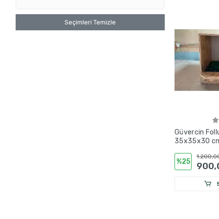
Seçimleri Temizle
Güvercin Fol
35x35x30 cm 
Damızlık Yuva
1.200,0
%25
900,
S