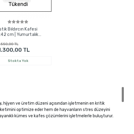
Tükendi
stik Bıldırcın Kafesi
42 cm | Yumurtalık
i | Modüler Tasarım
.550,00 TL
1.300,00 TL
Stokta Yok
ğı, hijyen ve üretim düzeni açısından işletmenin en kritik
tüketimini optimize eder hem de hayvanların stres düzeyini
ayanıklı kümes ve kafes çözümlerini işletmelerle buluşturur.