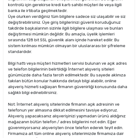
kontrolü için gerekirse kredi kartı sahibi müşteri ile veya ilgili
banka ile irtibata geçilmektedir.
Üye olurken verdiğiniz tüm bilgilere sadece siz ulaşabilir ve siz
değiştirebilirsiniz. Üye giriş bilgilerinizi güvenli koruduğunuz
takdirde başkalarının sizinle ilgili bilgilere ulaşması ve bunları
değiştirmesi mümkün değildir. Bu amaçla, üyelik işlemleri
sırasında 128 bit SSL güvenlik alanı içinde hareket edilir. Bu
sistem kırılması mümkün olmayan bir uluslararası bir şifreleme
standardıdır.
Bilgi hattı veya müşteri hizmetleri servisi bulunan ve açık adres
ve telefon bilgilerinin belirtildiği İnternet alışveriş siteleri
günümüzde daha fazla tercih edilmektedir. Bu sayede aklınıza
takılan bütün konular hakkında detaylı bilgi alabilir, online
alışveriş hizmeti sağlayan firmanın güvenirliği konusunda daha
sağlıklı bilgi edinebilirsiniz.
Not: İnternet alışveriş sitelerinde firmanın açık adresinin ve
telefonun yer almasına dikkat edilmesini tavsiye ediyoruz.
Alışveriş yapacaksanız alışverişinizi yapmadan ürünü aldığınız
mağazanın bütün telefon / adres bilgilerini not edin. Eğer
güvenmiyorsanız alışverişten önce telefon ederek teyit edin.
Firmamıza ait tüm online alışveriş sitelerimizde firmamıza dair