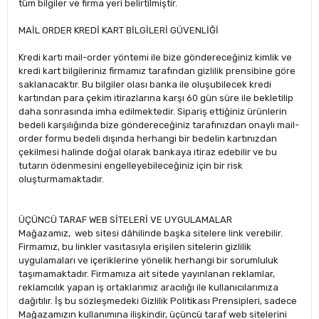
tüm bilgiler ve firma yeri belirtilmiştir.
MAİL ORDER KREDİ KART BİLGİLERİ GÜVENLİĞİ
Kredi kartı mail-order yöntemi ile bize göndereceğiniz kimlik ve
kredi kart bilgileriniz firmamız tarafından gizlilik prensibine göre
saklanacaktır. Bu bilgiler olası banka ile oluşubilecek kredi
kartından para çekim itirazlarına karşı 60 gün süre ile bekletilip
daha sonrasında imha edilmektedir. Sipariş ettiğiniz ürünlerin
bedeli karşılığında bize göndereceğiniz tarafınızdan onaylı mail-
order formu bedeli dışında herhangi bir bedelin kartınızdan
çekilmesi halinde doğal olarak bankaya itiraz edebilir ve bu
tutarın ödenmesini engelleyebileceğiniz için bir risk
oluşturmamaktadır.
ÜÇÜNCÜ TARAF WEB SİTELERİ VE UYGULAMALAR
Mağazamız, web sitesi dâhilinde başka sitelere link verebilir.
Firmamız, bu linkler vasıtasıyla erişilen sitelerin gizlilik
uygulamaları ve içeriklerine yönelik herhangi bir sorumluluk
taşımamaktadır. Firmamıza ait sitede yayınlanan reklamlar,
reklamcılık yapan iş ortaklarımız aracılığı ile kullanıcılarımıza
dağıtılır. İş bu sözleşmedeki Gizlilik Politikası Prensipleri, sadece
Mağazamızın kullanımına ilişkindir, üçüncü taraf web sitelerini