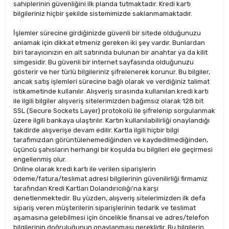
sahiplerinin güvenliğini ilk planda tutmaktadır. Kredi kartı
bilgileriniz hiçbir şekilde sistemimizde saklanmamaktadır.
İşlemler sürecine girdiğinizde güvenli bir sitede olduğunuzu
anlamak için dikkat etmeniz gereken iki şey vardır. Bunlardan
biri tarayıcınızın en alt satırında bulunan bir anahtar ya da kilit
simgesidir. Bu güvenli bir internet sayfasında olduğunuzu
gösterir ve her türlü bilgileriniz şifrelenerek korunur. Bu bilgiler,
ancak satış işlemleri sürecine bağlı olarak ve verdiğiniz talimat
istikametinde kullanılır. Alışveriş sırasında kullanılan kredi kartı
ile ilgili bilgiler alışveriş sitelerimizden bağımsız olarak 128 bit
SSL (Secure Sockets Layer) protokolü ile şifrelenip sorgulanmak
üzere ilgili bankaya ulaştırılır. Kartın kullanılabilirliği onaylandığı
takdirde alışverişe devam edilir. Kartla ilgili hiçbir bilgi
tarafımızdan görüntülenemediğinden ve kaydedilmediğinden,
üçüncü şahısların herhangi bir koşulda bu bilgileri ele geçirmesi
engellenmiş olur.
Online olarak kredi kartı ile verilen siparişlerin
ödeme/fatura/teslimat adresi bilgilerinin güvenilirliği firmamiz
tarafından Kredi Kartları Dolandırıcılığı'na karşı
denetlenmektedir. Bu yüzden, alışveriş sitelerimizden ilk defa
sipariş veren müşterilerin siparişlerinin tedarik ve teslimat
aşamasına gelebilmesi için öncelikle finansal ve adres/telefon
bilgilerinin doğruluğunun onaylanması gereklidir. Bu bilgilerin