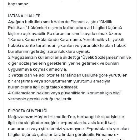
kapsamaz.
İSTİSNAİ HALLER
Aşağıda belirtilen sınırlı hallerde Firmamız, işbu "Gizlilik
Politikası" hükümleri dışında kullanıcılara ait bilgileri üçüncü
kişilere açıklayabilir. Bu durumlar sınırlı sayıda olmak üzere;
1.Kanun, Kanun Hükmünde Kararname, Yönetmelik v.b. yetkili
hukuki otorite tarafından çıkarılan ve yürürlülükte olan hukuk
kurallarının getirdiği zorunluluklara uymak;
2.Mağazamızın kullanıcılarla akdettiği "Üyelik Sözleşmesi"'nin ve
diğer sözleşmelerin gereklerini yerine getirmek ve bunları
uygulamaya koymak amacıyla;
3.Yetkili idari ve adli otorite tarafından usulüne göre yürütülen
bir araştırma veya soruşturmanın yürütümü amacıyla
kullanıcılarla ilgili bilgi talep edilmesi;
4.Kullanıcıların hakları veya güvenliklerini korumak için bilgi
vermenin gerekli olduğu hallerdir.
E-POSTA GÜVENLİĞİ
Mağazamızın Müşteri Hizmetleri’ne, herhangi bir siparişinizle
ilgili olarak göndereceğiniz e-postalarda, asla kredi kartı
numaranızı veya şifrelerinizi yazmayınız. E-postalarda yer alan
bilgiler üçüncü şahıslar tarafından görülebilir. Firmamız e-