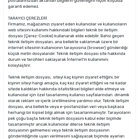
postalarınızdan aktarılan bilgilerin güvenliğini hiçbir koşulda
garanti edemez.
TARAYICI ÇEREZLERİ
Firmamız, mağazamızı ziyaret eden kullanıcılar ve kullanıcıların
web sitesini kullanımı hakkındaki bilgileri teknik bir iletişim
dosyası (Çerez-Cookie) kullanarak elde edebilir. Bahsi geçen
teknik iletişim dosyaları, ana bellekte saklanmak üzere bir
internet sitesinin kullanıcının tarayıcısına (browser) gönderdiği
küçük metin dosyalarıdır. Teknik iletişim dosyası site hakkında
durum ve tercihleri saklayarak İnternet'in kullanımını
kolaylaştırır.
Teknik iletişim dosyası, siteyi kaç kişinin ziyaret ettiğini, bir
kişinin siteyi hangi amaçla, kaç kez ziyaret ettiğini ve ne kadar
sitede kaldıkları hakkında istatistiksel bilgileri elde etmeye ve
kullanıcılar için özel tasarlanmış kullanıcı sayfalarından dinamik
olarak reklam ve içerik üretilmesine yardımcı olur. Teknik iletişim
dosyası, ana bellekte veya e-postanızdan veri veya başkaca
herhangi bir kişisel bilgi almak için tasarlanmamıştır. Tarayıcıların
pek çoğu başta teknik iletişim dosyasını kabul eder biçimde
tasarlanmıştır ancak kullanıcılar dilerse teknik iletişim
dosyasının gelmemesi veya teknik iletişim dosyasının
gönderildiğinde uyarı verilmesini sağlayacak biçimde ayarları