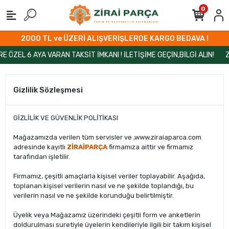
0
2000 TL ve ÜZERİ ALIŞVERİŞLERDE KARGO BEDAVA !
EL 6 AYA VARAN TAKSİT İMKANI ! İLETİŞİME GEÇİN,BİLGİ ALIN!
ZİR
Gizlilik Sözleşmesi
GİZLİLİK VE GÜVENLİK POLİTİKASI
Mağazamızda verilen tüm servisler ve ,www.ziraiaparca.com
adresinde kayıtlı
ZİRAİPARÇA
firmamıza aittir ve firmamız
tarafından işletilir.
Firmamız, çeşitli amaçlarla kişisel veriler toplayabilir. Aşağıda,
toplanan kişisel verilerin nasıl ve ne şekilde toplandığı, bu
verilerin nasıl ve ne şekilde korunduğu belirtilmiştir.
Üyelik veya Mağazamız üzerindeki çeşitli form ve anketlerin
doldurulması suretiyle üyelerin kendileriyle ilgili bir takım kişisel