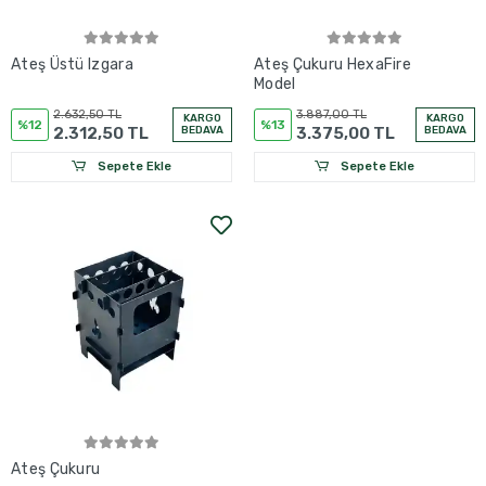
Ateş Üstü Izgara
Ateş Çukuru HexaFire
Model
2.632,50 TL
3.887,00 TL
KARGO
KARGO
%12
%13
2.312,50 TL
BEDAVA
3.375,00 TL
BEDAVA
Sepete Ekle
Sepete Ekle
Ateş Çukuru