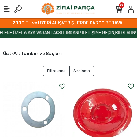
0
2000 TL ve ÜZERİ ALIŞVERİŞLERDE KARGO BEDAVA !
RE ÖZEL 6 AYA VARAN TAKSİT İMKANI ! İLETİŞİME GEÇİN,BİLGİ ALIN!
Üst-Alt Tambur ve Saçları
Filtreleme
Sıralama