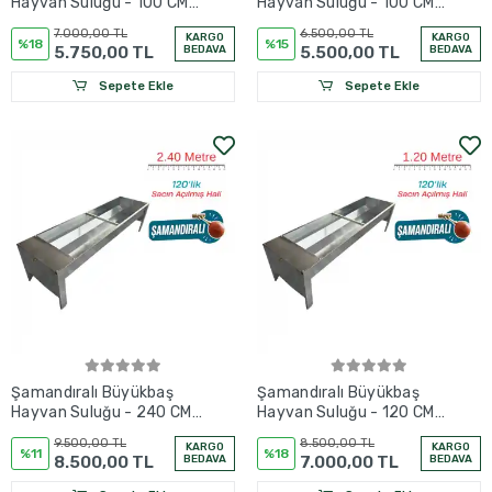
Hayvan Suluğu - 100 CM -
Hayvan Suluğu - 100 CM -
1 Metre - 60'LIK
1 Metre - 50'LİK
7.000,00 TL
6.500,00 TL
KARGO
KARGO
%18
%15
5.750,00 TL
BEDAVA
5.500,00 TL
BEDAVA
Sepete Ekle
Sepete Ekle
Şamandıralı Büyükbaş
Şamandıralı Büyükbaş
Hayvan Suluğu - 240 CM
Hayvan Suluğu - 120 CM -
- 120'LİK
120'LİK
9.500,00 TL
8.500,00 TL
KARGO
KARGO
%11
%18
8.500,00 TL
BEDAVA
7.000,00 TL
BEDAVA