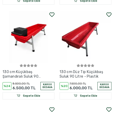
Sepete Ekle
Sepete Ekle
130 cm Küçükbaş
130 cm Düz Tip Küçükbaş
Şamandıralı Suluk 90
Suluk 90 Litre - Plastik
Litre - Plastik
8.500,00 TL
7.500,00 TL
KARGO
KARGO
%24
%20
6.500,00 TL
BEDAVA
6.000,00 TL
BEDAVA
Sepete Ekle
Sepete Ekle