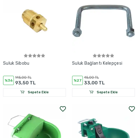
Suluk Sibobu
Suluk Bağlantı Kelepçesi
145,00 TL
45,00 TL
%36
%27
93,50 TL
33,00 TL
Sepete Ekle
Sepete Ekle