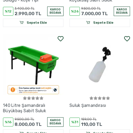
Suluğu - Köşe Tipi
Küçükbaş Sabit Suluk
3.400,00 TL
9.500,00 TL
KARGO
KARGO
%12
%26
2.990,00 TL
BEDAVA
7.000,00 TL
BEDAVA
Sepete Ekle
Sepete Ekle
140 Litre Şamandıralı
Suluk Şamandırası
Büyükbaş Sabit Suluk
9.500,00 TL
159,00 TL
KARGO
%16
%31
8.000,00 TL
BEDAVA
110,00 TL