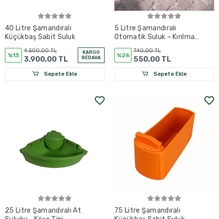
40 Litre Şamandıralı
5 Litre Şamandıralı
Küçükbaş Sabit Suluk
Otomatik Suluk – Kırılmaz
PP Gövde
4.500,00 TL
740,00 TL
KARGO
%13
%26
3.900,00 TL
BEDAVA
550,00 TL
Sepete Ekle
Sepete Ekle
25 Litre Şamandıralı At
75 Litre Şamandıralı