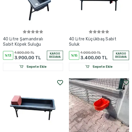
40 Litre Şamandıralı
40 Litre Küçükbaş Sabit
Sabit Köpek Suluğu
Suluk
4.500,00 TL
4.000,00 TL
KARGO
KARGO
%13
%15
3.900,00 TL
BEDAVA
3.400,00 TL
BEDAVA
Sepete Ekle
Sepete Ekle