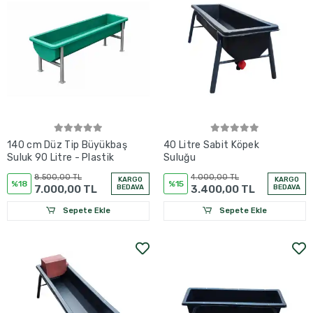
140 cm Düz Tip Büyükbaş
40 Litre Sabit Köpek
Suluk 90 Litre - Plastik
Suluğu
8.500,00 TL
4.000,00 TL
KARGO
KARGO
%18
%15
7.000,00 TL
BEDAVA
3.400,00 TL
BEDAVA
Sepete Ekle
Sepete Ekle