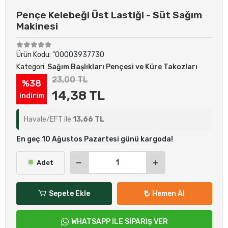
Pençe Kelebeği Üst Lastiği - Süt Sağım
Makinesi
Ürün Kodu:
"00003937730
Kategori:
Sağım Başlıkları Pençesi ve Küre Takozları
23,00 TL
%38
14,38 TL
indirim
Havale/EFT ile
13,66 TL
En geç 10 Ağustos Pazartesi günü kargoda!
Adet
Sepete Ekle
Hemen Al
WHATSAPP İLE SİPARİŞ VER