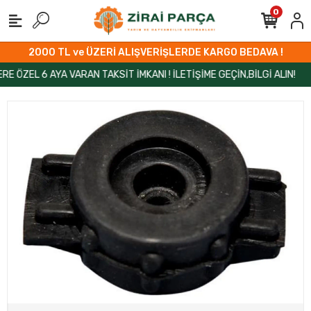
0
2000 TL ve ÜZERİ ALIŞVERİŞLERDE KARGO BEDAVA !
EL 6 AYA VARAN TAKSİT İMKANI ! İLETİŞİME GEÇİN,BİLGİ ALIN!
ZİR