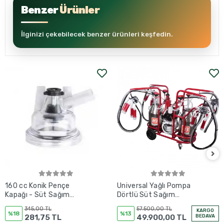
Benzer
Ürünler
İlginizi çekebilecek benzer ürünleri keşfedin.
160 cc Konik Pençe
Universal Yağlı Pompa
Kapağı - Süt Sağım
Dörtlü Süt Sağım
Makinesi
Makinesi 80 Litre
345,00 TL
57.500,00 TL
KARGO
(Ahtapot Model)
%18
%13
281,75 TL
49.900,00 TL
BEDAVA