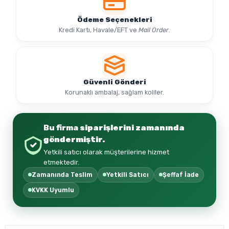
Ödeme Seçenekleri
Kredi Kartı, Havale/EFT ve
Mail Order
.
Güvenli Gönderi
Korunaklı ambalaj, sağlam koliler.
Bu firma
siparişlerini zamanında
göndermiştir.
Yetkili satıcı olarak müşterilerine hizmet
etmektedir.
Zamanında Teslim
Yetkili Satıcı
Şeffaf İade
KVKK Uyumlu