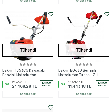
Stokta Yok
Stokta Yok
Tükendi
Tükendi
Dakkın TJ53CG Kawasaki
Dakkın BG630 Benzinli
Benzinli Motorlu Yan
Motorlu Yan Tırpan - 3.1
Tırpan 3 HP
HP
23.363,15 TL
12.635,17 TL
KARGO
KARGO
%8
%9
21.408,28 TL
BEDAVA
11.443,18 TL
BEDAVA
Stokta Yok
Stokta Yok