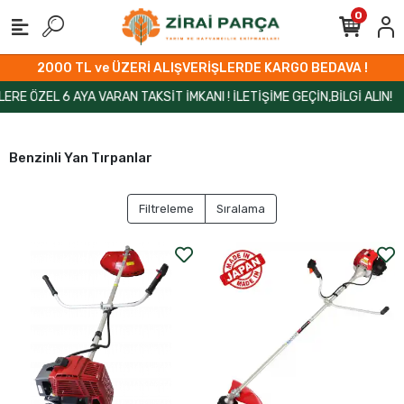
0
2000 TL ve ÜZERİ ALIŞVERİŞLERDE KARGO BEDAVA !
 ÖZEL 6 AYA VARAN TAKSİT İMKANI ! İLETİŞİME GEÇİN,BİLGİ ALIN!
Benzinli Yan Tırpanlar
Filtreleme
Sıralama