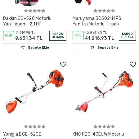
Dakkın CG-520 Motorlu
Maruyama BC5021H RS
Yan Tırpan - 2.1 HP
Yan Tip Motorlu Tırpan
11.919,98 TL
42.865,60 TL
KARGO
KARGO
%19
%4
9.631,34 TL
BEDAVA
41.216,93 TL
BEDAVA
Sepete Ekle
Sepete Ekle
Yongjia BGE-520B
KNC KBC-40EUW Motorlu