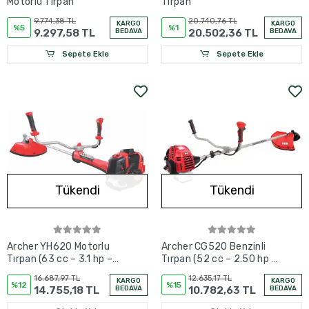
Motorlu Tırpan
Tırpan
9.774,38 TL
20.740,76 TL
KARGO
KARGO
%5
%1
9.297,58 TL
BEDAVA
20.502,36 TL
BEDAVA
Sepete Ekle
Sepete Ekle
Tükendi
Tükendi
Archer YH620 Motorlu
Archer CG520 Benzinli
Tırpan (63 cc – 3.1 hp –
Tırpan (52 cc – 2.50 hp –
Alüminyum Silindirli)
28 mm Şaft – 9 kg)
16.687,97 TL
12.635,17 TL
KARGO
KARGO
%12
%15
14.755,18 TL
BEDAVA
10.782,63 TL
BEDAVA