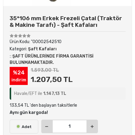
35*106 mm Erkek Frezeli Çatal (Traktör
& Makine Tarafı) - Şaft Kafaları
Ürün Kodu:
"00002542510
Kategori:
Şaft Kafaları
::
ŞAFT ÜRÜNLERİNDE FİRMA GARANTİSİ
BULUNMAMAKTADIR.
1.593,00 TL
%24
1.207,50 TL
indirim
Havale/EFT ile
1.147,13 TL
133,54 TL 'den başlayan taksitlerle
Aynı gün kargoda!
Adet