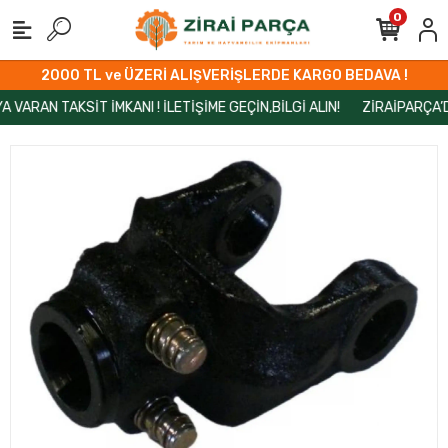
0
2000 TL ve ÜZERİ ALIŞVERİŞLERDE KARGO BEDAVA !
N TAKSİT İMKANI ! İLETİŞİME GEÇİN,BİLGİ ALIN!
ZİRAİPARÇA’DA MA