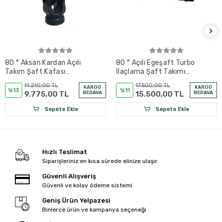
80 ° Aksan Kardan Açılı
80 ° Açılı Egeşaft Turbo
Takım Şaft Kafası
İlaçlama Şaft Takımı
(30*100 mm) - Şaft
(30*100 mm)
11.210,00 TL
17.500,00 TL
KARGO
KARGO
Kafaları
%13
%11
9.775,00 TL
BEDAVA
15.500,00 TL
BEDAVA
Sepete Ekle
Sepete Ekle
Hızlı Teslimat
Siparişleriniz en kısa sürede elinize ulaşır.
Güvenli Alışveriş
Güvenli ve kolay ödeme sistemi
Geniş Ürün Yelpazesi
Binlerce ürün ve kampanya seçeneği