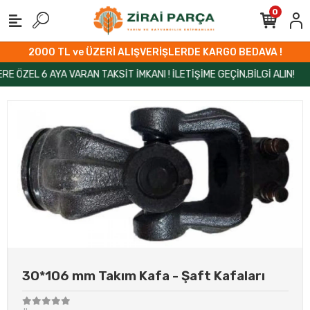
0
2000 TL ve ÜZERİ ALIŞVERİŞLERDE KARGO BEDAVA !
EL 6 AYA VARAN TAKSİT İMKANI ! İLETİŞİME GEÇİN,BİLGİ ALIN!
ZİR