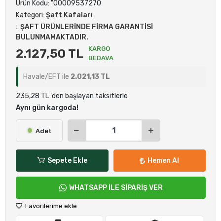
30*106 mm Takım Kafa - Şaft Kafaları
Ürün Kodu:
"00009537270
Kategori:
Şaft Kafaları
::
ŞAFT ÜRÜNLERİNDE FİRMA GARANTİSİ
BULUNMAMAKTADIR.
KARGO
2.127,50 TL
BEDAVA
Havale/EFT ile
2.021,13 TL
235,28 TL 'den başlayan taksitlerle
Aynı gün kargoda!
Adet