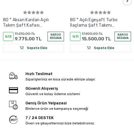
80 ° Aksan Kardan Açılı
80 ° Açılı Egeşaft Turbo
Takım Şaft Kafası
İlaçlama Şaft Takımı
(30*100 mm) - Şaft
(30*100 mm)
11.210,00 TL
17.500,00 TL
KARGO
KARGO
Kafaları
%13
%11
9.775,00 TL
BEDAVA
15.500,00 TL
BEDAVA
Sepete Ekle
Sepete Ekle
Hızlı Teslimat
Siparişleriniz en kısa sürede elinize ulaşır.