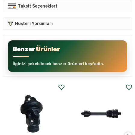
:
ŞAFT ÜRÜNLERİNDE FİRMA GARANTİSİ
BULUNMAMAKTADIR.
Garanti ve Teslimat
Taksit Seçenekleri
Müşteri Yorumları
Benzer
Ürünler
İlginizi çekebilecek benzer ürünleri keşfedin.