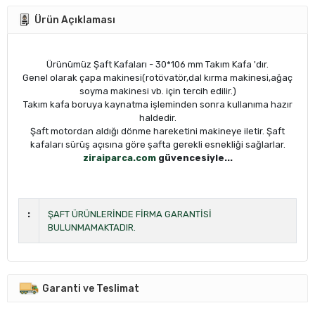
Zamanında Teslim
Yetkili Satıcı
Şeffaf İade
KVKK Uyumlu
Ürün Açıklaması
Ürünümüz Şaft Kafaları - 30*106 mm Takım Kafa 'dır.
Genel olarak çapa makinesi(rotövatör,dal kırma makinesi,ağaç
soyma makinesi vb. için tercih edilir.)
Takım kafa boruya kaynatma işleminden sonra kullanıma hazır
haldedir.
Şaft motordan aldığı dönme hareketini makineye iletir. Şaft
kafaları sürüş açısına göre şafta gerekli esnekliği sağlarlar.
ziraiparca.com
güvencesiyle...