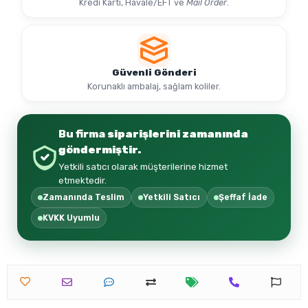
Kargo Politikası
2.000 TL
ve üzeri siparişlerde
kargo bedava
Ödeme Seçenekleri
Kredi Kartı, Havale/EFT ve
Mail Order
.
Güvenli Gönderi
Korunaklı ambalaj, sağlam koliler.
Bu firma
siparişlerini zamanında
göndermiştir.
Yetkili satıcı olarak müşterilerine hizmet
etmektedir.