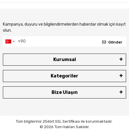
Güvenli Alışveriş
Güvenli ve kolay ödeme sistemi
Geniş Ürün Yelpazesi
Binlerce ürün ve kampanya seçeneği
7 / 24 DESTEK
Öneri ve şikayetlerinizi bize iletebilirsiniz.
Kampanya, duyuru ve bilgilendirmelerden haberdar olmak için kayıt
olun.
Gönder
Kurumsal
Kategoriler