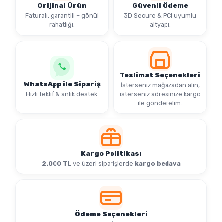
Havale / EFT Ödemelerinize
ÖZEL
%5 İNDİRİM!
Güvenli ve hızlı işlem avantajıyla
Orijinal Ürün
Güvenli Ödeme
Faturalı, garantili – gönül
3D Secure & PCI uyumlu
rahatlığı.
altyapı.
Teslimat Seçenekleri
WhatsApp ile Sipariş
İsterseniz mağazadan alın,
Hızlı teklif & anlık destek.
isterseniz adresinize kargo
ile gönderelim.