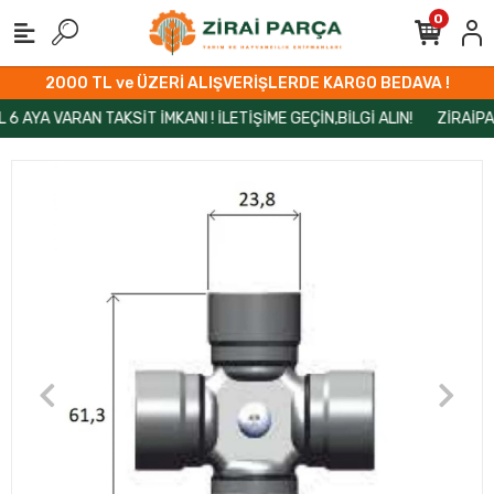
0
2000 TL ve ÜZERİ ALIŞVERİŞLERDE KARGO BEDAVA !
A VARAN TAKSİT İMKANI ! İLETİŞİME GEÇİN,BİLGİ ALIN!
ZİRAİPARÇA