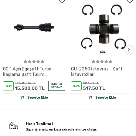
80 ° Açılı Egeşaft Turbo
GU-2050 İstavroz - Şaft
İlaçlama Şaft Takımı
İstavrozları
(30*100 mm)
17.500,00 TL
686,21 TL
KARGO
%11
%25
15.500,00 TL
BEDAVA
517,50 TL
Sepete Ekle
Sepete Ekle
Hızlı Teslimat
Siparişleriniz en kısa sürede elinize ulaşır.