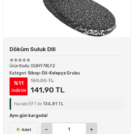
Döküm Suluk Dili
Ürün Kodu:
GUIHY78LY2
Kategori:
Sibop-Dil-Kelepçe Grubu
159,00 TL
%11
141,90 TL
indirim
Havale/EFT ile
134,81 TL
Aynı gün kargoda!
Adet