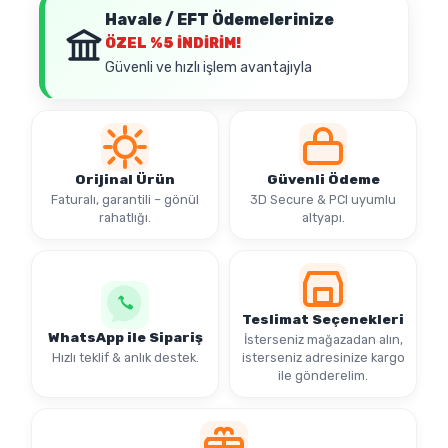
Havale / EFT Ödemelerinize
ÖZEL
%5 İNDİRİM!
Güvenli ve hızlı işlem avantajıyla
Orijinal Ürün
Güvenli Ödeme
Faturalı, garantili – gönül
3D Secure & PCI uyumlu
rahatlığı.
altyapı.
Teslimat Seçenekleri
WhatsApp ile Sipariş
İsterseniz mağazadan alın,
Hızlı teklif & anlık destek.
isterseniz adresinize kargo
ile gönderelim.