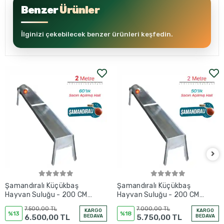
Benzer
Ürünler
İlginizi çekebilecek benzer ürünleri keşfedin.
Şamandıralı Küçükbaş
Şamandıralı Küçükbaş
Hayvan Suluğu - 200 CM
Hayvan Suluğu - 200 CM
- 2 Metre - 60'LIK
- 2 Metre - 50'LİK
7.500,00 TL
7.000,00 TL
KARGO
KARGO
%13
%18
6.500,00 TL
BEDAVA
5.750,00 TL
BEDAVA