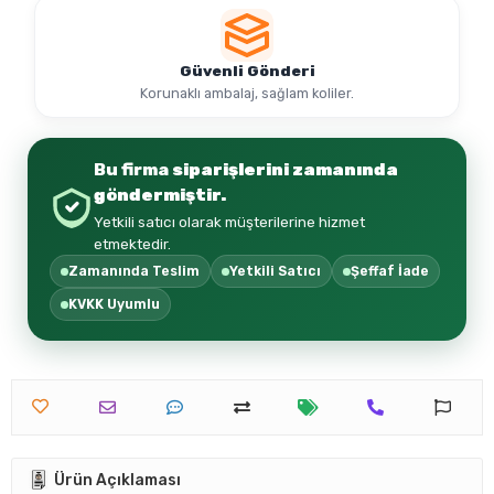
Güvenli Gönderi
Korunaklı ambalaj, sağlam koliler.
Bu firma
siparişlerini zamanında
göndermiştir.
Yetkili satıcı olarak müşterilerine hizmet
etmektedir.
Zamanında Teslim
Yetkili Satıcı
Şeffaf İade
KVKK Uyumlu
Ürün Açıklaması