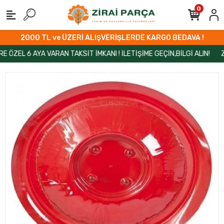
0
2000 TL ve ÜZERİ ALIŞVERİŞLERDE KARGO BEDAVA !
 6 AYA VARAN TAKSİT İMKANI ! İLETİŞİME GEÇİN,BİLGİ ALIN!
ZİRAİ