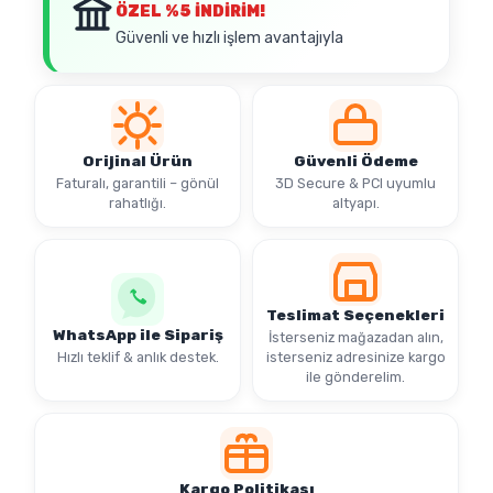
ÖZEL
%5 İNDİRİM!
Güvenli ve hızlı işlem avantajıyla
Orijinal Ürün
Güvenli Ödeme
Faturalı, garantili – gönül
3D Secure & PCI uyumlu
rahatlığı.
altyapı.
Teslimat Seçenekleri
WhatsApp ile Sipariş
İsterseniz mağazadan alın,
Hızlı teklif & anlık destek.
isterseniz adresinize kargo
ile gönderelim.
Kargo Politikası