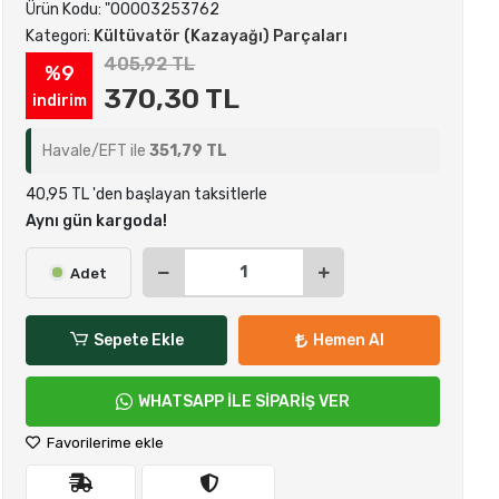
Ürün Kodu:
"00003253762
Kategori:
Kültüvatör (Kazayağı) Parçaları
405,92 TL
%9
370,30 TL
indirim
Havale/EFT ile
351,79 TL
40,95 TL 'den başlayan taksitlerle
Aynı gün kargoda!
Adet
Sepete Ekle
Hemen Al
WHATSAPP İLE SİPARİŞ VER
Favorilerime ekle