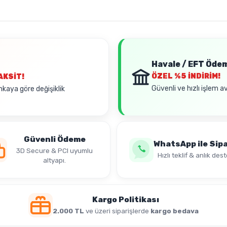
Havale / EFT Öde
ÖZEL
%5 İNDİRİM!
AKSİT!
Güvenli ve hızlı işlem a
nkaya göre değişiklik
Güvenli Ödeme
WhatsApp ile Sipa
3D Secure & PCI uyumlu
Hızlı teklif & anlık dest
altyapı.
Kargo Politikası
2.000 TL
ve üzeri siparişlerde
kargo bedava