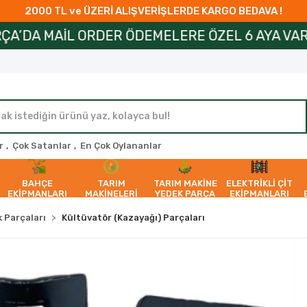
2000 TL ve ÜZERİ ALIŞVERİŞLERDE KARGO BEDAVA !
 ORDER ÖDEMELERE ÖZEL 6 AYA VARAN TAKSİT İM
r
,
Çok Satanlar
,
En Çok Oylananlar
BAHÇE
TARIM
TARIM MAKİNE
ELEKTRİKLİ ÇİT
EKİPMANLARI
MAKİNELERİ
YEDEK PARÇA
EKİPMANLARI
 Parçaları
Kültüvatör (Kazayağı) Parçaları