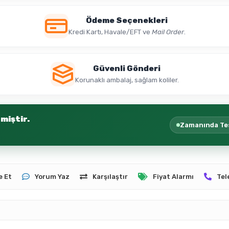
Ödeme Seçenekleri
Kredi Kartı, Havale/EFT ve
Mail Order
.
Güvenli Gönderi
Korunaklı ambalaj, sağlam koliler.
miştir.
Zamanında Te
e Et
Yorum Yaz
Karşılaştır
Fiyat Alarmı
Tel