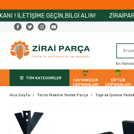
İME GEÇİN,BİLGİ ALIN!
ZİRAİPARÇA’DA MAİL
En Yenile
TÜM KATEGORİLER
HAYVANCILIK
ÇİFTLİK
EKİPMANLARI
EKİPMANLARI
Ana Sayfa
Tarım Makine Yedek Parça
Toprak İşleme Yedek