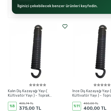
İlginizi çekebilecek benzer ürünleri keşfedin.
Kalın Diş Kazayağı Yayı (
İnce Diş Kazayağı Yayı 
Kültivatör Yayı ) - Toprak
Kültivatör Yayı ) - Topr
İşleme
İşleme
405,74 TL
450,00 TL
%8
%11
375,00 TL
400,00 TL