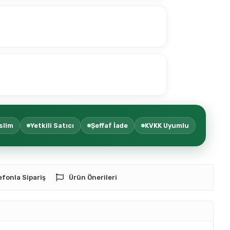
slim
Yetkili Satıcı
Şeffaf İade
KVKK Uyumlu
efonla Sipariş
Ürün Önerileri