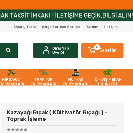
KANI ! İLETİŞİME GEÇİN,BİLGİ ALIN!
ZİRAİ
Sipariş Takip
Sıkça Sorulan Sorular
Yardım
İletişim
0
Giriş Yap
Sepetim
Üye Ol
HIRDAVAT
TRAKTÖR
MUTFAK
İÇ - DIŞ MEKAN
EKİPMANLARI
EKİPMANLARI
EKİPMANLARI
ÜRÜNLERİ
Kazayağı Bıçak ( Kültivatör Bıçağı ) -
Toprak İşleme