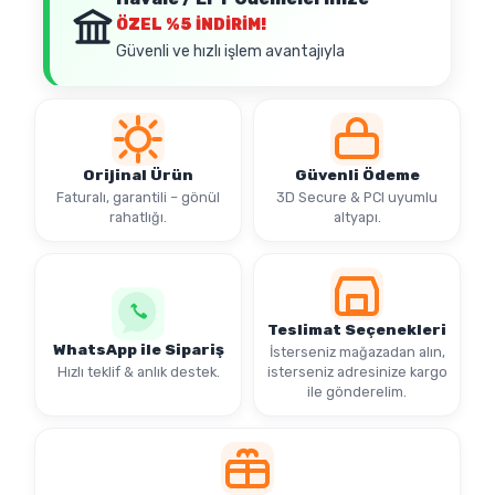
ÖZEL
%5 İNDİRİM!
Güvenli ve hızlı işlem avantajıyla
Orijinal Ürün
Güvenli Ödeme
Faturalı, garantili – gönül
3D Secure & PCI uyumlu
rahatlığı.
altyapı.
Teslimat Seçenekleri
WhatsApp ile Sipariş
İsterseniz mağazadan alın,
Hızlı teklif & anlık destek.
isterseniz adresinize kargo
ile gönderelim.