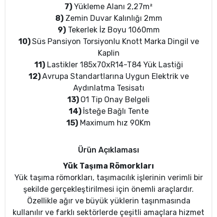
7)
Yükleme Alanı 2,27m²
8)
Zemin Duvar Kalınlığı 2mm
9)
Tekerlek İz Boyu 1060mm
10)
Süs Pansiyon Torsiyonlu Knott Marka Dingil ve
Kaplin
11)
Lastikler 185x70xR14-T84 Yük Lastiği
12)
Avrupa Standartlarına Uygun Elektrik ve
Aydınlatma Tesisatı
13)
O1 Tip Onay Belgeli
14)
İsteğe Bağlı Tente
15)
Maximum hız 90Km
Ürün Açıklaması
Yük Taşıma Römorkları
Yük taşıma römorkları, taşımacılık işlerinin verimli bir
şekilde gerçekleştirilmesi için önemli araçlardır.
Özellikle ağır ve büyük yüklerin taşınmasında
kullanılır ve farklı sektörlerde çeşitli amaçlara hizmet