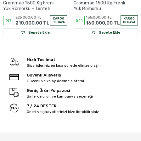
Crommac 1500 Kg Frenli
Crommac 1500 Kg Frenli
Yük Römorku - Tenteli
Yük Römorku
Model
225.000,00 TL
185.000,00 TL
KARGO
KARGO
%7
%14
210.000,00 TL
BEDAVA
160.000,00 TL
BEDAVA
Sepete Ekle
Sepete Ekle
Hızlı Teslimat
Siparişleriniz en kısa sürede elinize ulaşır.
Güvenli Alışveriş
Güvenli ve kolay ödeme sistemi
Geniş Ürün Yelpazesi
Binlerce ürün ve kampanya seçeneği
7 / 24 DESTEK
Öneri ve şikayetlerinizi bize iletebilirsiniz.