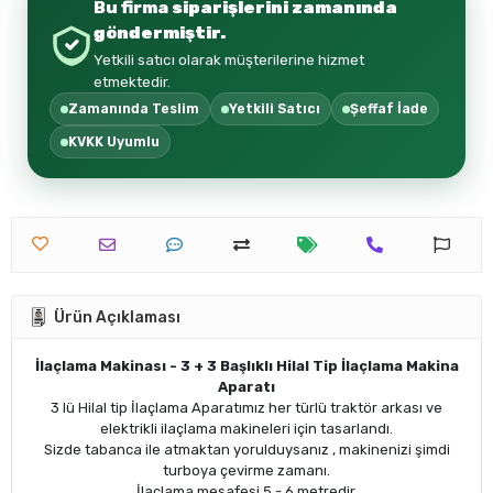
Bu firma
siparişlerini zamanında
göndermiştir.
Yetkili satıcı olarak müşterilerine hizmet
etmektedir.
Zamanında Teslim
Yetkili Satıcı
Şeffaf İade
KVKK Uyumlu
Ürün Açıklaması
İlaçlama Makinası - 3 + 3 Başlıklı Hilal Tip İlaçlama Makina
Aparatı
3 lü Hilal tip İlaçlama Aparatımız her türlü traktör arkası ve
elektrikli ilaçlama makineleri için tasarlandı.
Sizde tabanca ile atmaktan yorulduysanız , makinenizi şimdi
turboya çevirme zamanı.
İlaçlama mesafesi 5 - 6 metredir.