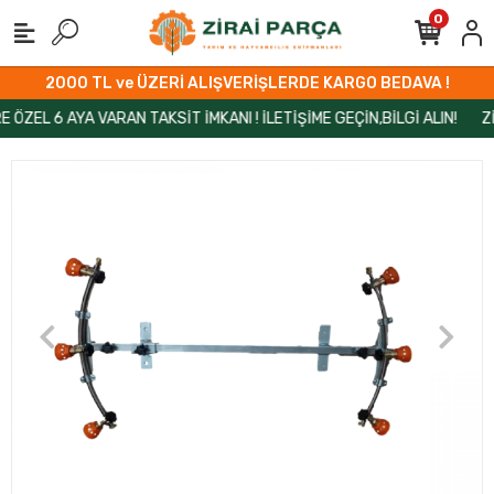
0
2000 TL ve ÜZERİ ALIŞVERİŞLERDE KARGO BEDAVA !
 6 AYA VARAN TAKSİT İMKANI ! İLETİŞİME GEÇİN,BİLGİ ALIN!
ZİRAİ