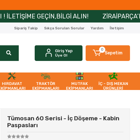
N,BİLGİ ALIN!
ZİRAİPARÇA’DA MAİL ORDER Ö
Sipariş Takip
Sıkça Sorulan Sorular
Yardım
İletişim
0
Giriş Yap
Sepetim
Üye Ol
HIRDAVAT
TRAKTÖR
MUTFAK
İÇ - DIŞ MEKAN
EKİPMANLARI
EKİPMANLARI
EKİPMANLARI
ÜRÜNLERİ
Tümosan 60 Serisi - İç Döşeme - Kabin
Paspasları