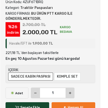
Ürün Kodu:
4ZUF6T1BRQ
Kategori:
Traktör Paspasları
KARGO FİRMASI:
BU ÜRÜN PTT KARGO İLE
GÖNDERİLMEKTEDİR.
2.700,00 TL
%26
KARGO
2.000,00 TL
BEDAVA
indirim
Havale/EFT ile
1.900,00 TL
221,18 TL 'den başlayan taksitlerle
En geç 10 Ağustos Pazartesi günü kargoda!
İÇERİK:
SADECE KABİN PASPASI
KOMPLE SET
Adet
Sepete Ekle
Hemen Al