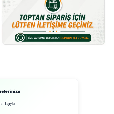
melerinize
vantajıyla