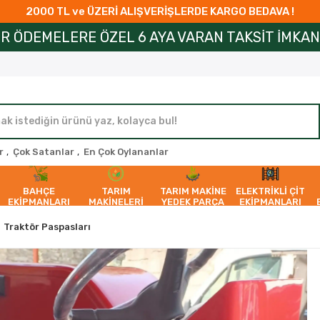
2000 TL ve ÜZERİ ALIŞVERİŞLERDE KARGO BEDAVA !
 6 AYA VARAN TAKSİT İMKANI ! İLETİŞİME GEÇİ
r
,
Çok Satanlar
,
En Çok Oylananlar
BAHÇE
TARIM
TARIM MAKİNE
ELEKTRİKLİ ÇİT
EKİPMANLARI
MAKİNELERİ
YEDEK PARÇA
EKİPMANLARI
Traktör Paspasları