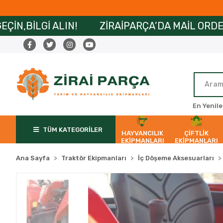
ZİRAİPARÇA’DA MAİL ORDER ÖDEMELERE ÖZEL
En Yenile
TÜM KATEGORİLER
HAYVANCILIK
ÇİFTLİK
EKİPMANLARI
EKİPMANLARI
Ana Sayfa
Traktör Ekipmanları
İç Döşeme Aksesuarları