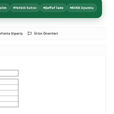
slim
Yetkili Satıcı
Şeffaf İade
KVKK Uyumlu
efonla Sipariş
Ürün Önerileri