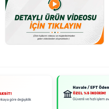
Havale / EFT Öde
ÖZEL
%5 İNDİRİM!
AKSİT!
Güvenli ve hızlı işlem a
nkaya göre değişiklik