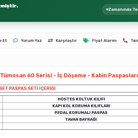
miştir.
Zamanında Te
e Et
Yorum Yaz
Karşılaştır
Fiyat Alarmı
Tel
Tümosan 60 Serisi - İç Döşeme - Kabin Paspasları
SET PASPAS SETİ İÇERİĞİ
HOSTES KOLTUK KILIFI
KAPI KOL KORUMA KILIFLARI
PEDAL KORUMALI PASPAS
TAVAN BAYRAĞI