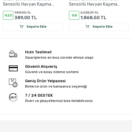
Sensörlü Havyan Kaşıma
Sensörlü Havyan Kaşıma
Fırça Alt Pulu ( Galvaniz
Makinesi Kablolu Sensör
489,00 TL
2.033,37 TL
Kaplı )
(M12-2MT)
%20
%8
389,00 TL
1.868,50 TL
Sepete Ekle
Sepete Ekle
Hızlı Teslimat
Siparişleriniz en kısa sürede elinize ulaşır.
Güvenli Alışveriş
Güvenli ve kolay ödeme sistemi
Geniş Ürün Yelpazesi
Binlerce ürün ve kampanya seçeneği
7 / 24 DESTEK
Öneri ve şikayetlerinizi bize iletebilirsiniz.