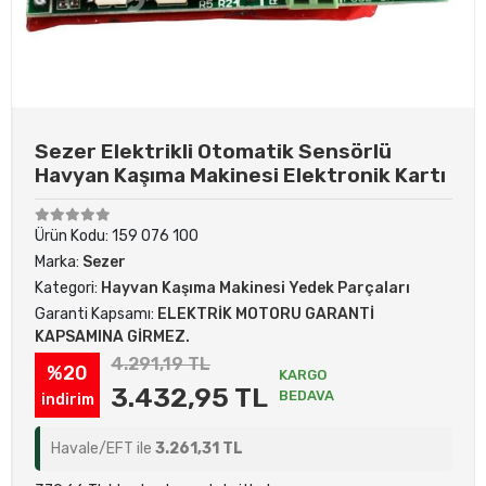
Sezer Elektrikli Otomatik Sensörlü
Havyan Kaşıma Makinesi Elektronik Kartı
Ürün Kodu:
159 076 100
Marka:
Sezer
Kategori:
Hayvan Kaşıma Makinesi Yedek Parçaları
Garanti Kapsamı:
ELEKTRİK MOTORU GARANTİ
KAPSAMINA GİRMEZ.
4.291,19 TL
%20
KARGO
3.432,95 TL
BEDAVA
indirim
Havale/EFT ile
3.261,31 TL