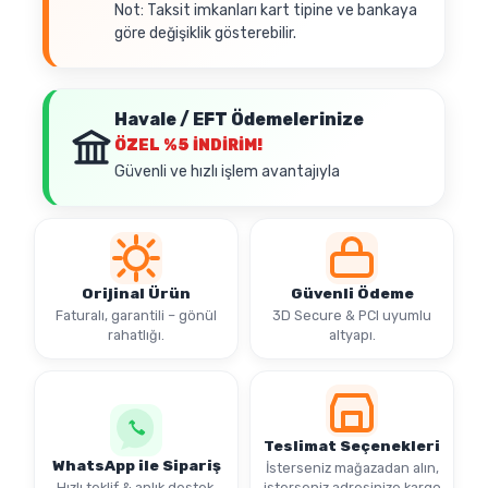
Not: Taksit imkanları kart tipine ve bankaya
göre değişiklik gösterebilir.
Havale / EFT Ödemelerinize
ÖZEL
%5 İNDİRİM!
Güvenli ve hızlı işlem avantajıyla
Orijinal Ürün
Güvenli Ödeme
Faturalı, garantili – gönül
3D Secure & PCI uyumlu
rahatlığı.
altyapı.
Teslimat Seçenekleri
WhatsApp ile Sipariş
İsterseniz mağazadan alın,
Hızlı teklif & anlık destek.
isterseniz adresinize kargo