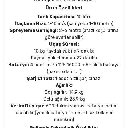
Ürün Özellikleri
Tank Kapasitesi:
10 litre
İlaçlama Hızı:
1-10 m/s (saniyede 1-10 metre)
Spreyleme Genişliği:
2-6 metre (arazi koşullarına
göre ayarlanabilir)
Uçuş Süresi:
10 kg faydalı yük ile 7 dakika
Faydalı yük olmadan 22 dakika
Batarya:
4 adet Li-Po 12S 16000 mAh akıllı batarya
(pakete dahildir)
Şarj Cihazı:
1 adet hızlı şarj cihazı
Ağırlık:
Boş ağırlık: 14,9 kg
Dolu ağırlık: 25,9 kg
Verim Düşüşü:
600 dolum sonrası batarya verimi
azalabilir (yedek batarya ile kesintisiz kullanım
mümkün)
Gelişmiş Teknolojik Özellikler