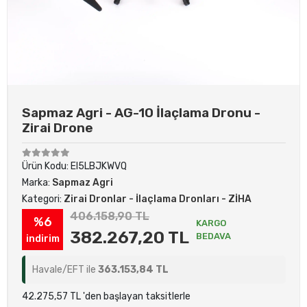
Sapmaz Agri - AG-10 İlaçlama Dronu -
Zirai Drone
Ürün Kodu:
EI5LBJKWVQ
Marka:
Sapmaz Agri
Kategori:
Zirai Dronlar - İlaçlama Dronları - ZİHA
406.158,90 TL
%6
KARGO
382.267,20 TL
BEDAVA
indirim
Havale/EFT ile
363.153,84 TL
42.275,57 TL 'den başlayan taksitlerle