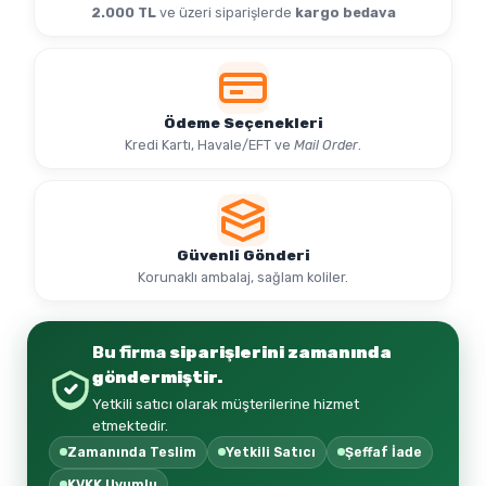
2.000 TL
ve üzeri siparişlerde
kargo bedava
Ödeme Seçenekleri
Kredi Kartı, Havale/EFT ve
Mail Order
.
Güvenli Gönderi
Korunaklı ambalaj, sağlam koliler.
Bu firma
siparişlerini zamanında
göndermiştir.
Yetkili satıcı olarak müşterilerine hizmet
etmektedir.
Zamanında Teslim
Yetkili Satıcı
Şeffaf İade
KVKK Uyumlu