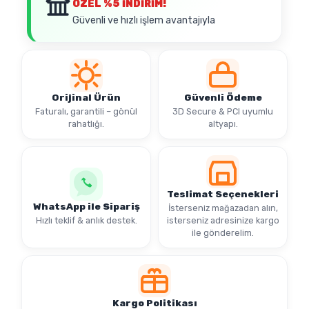
ÖZEL
%5 İNDİRİM!
Güvenli ve hızlı işlem avantajıyla
Orijinal Ürün
Güvenli Ödeme
Faturalı, garantili – gönül
3D Secure & PCI uyumlu
rahatlığı.
altyapı.
Teslimat Seçenekleri
WhatsApp ile Sipariş
İsterseniz mağazadan alın,
Hızlı teklif & anlık destek.
isterseniz adresinize kargo
ile gönderelim.
Kargo Politikası