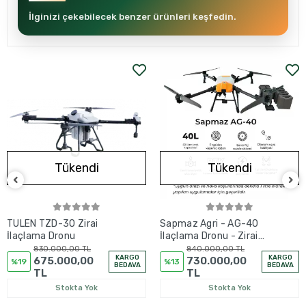
İlginizi çekebilecek benzer ürünleri keşfedin.
Tükendi
Tükendi
TULEN TZD-30 Zirai
Sapmaz Agri - AG-40
İlaçlama Dronu
İlaçlama Dronu - Zirai
Drone
830.000,00 TL
840.000,00 TL
KARGO
KARGO
675.000,00
730.000,00
%19
%13
BEDAVA
BEDAVA
TL
TL
Stokta Yok
Stokta Yok