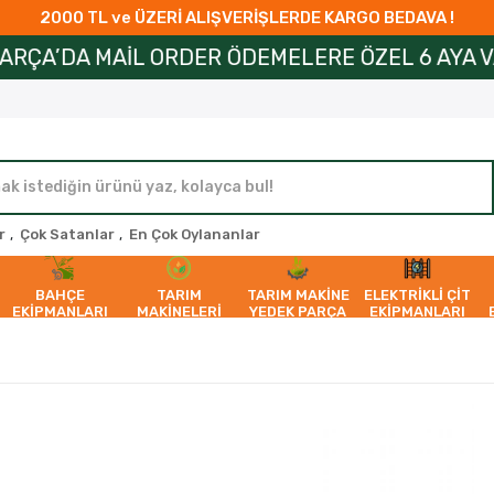
2000 TL ve ÜZERİ ALIŞVERİŞLERDE KARGO BEDAVA !
ORDER ÖDEMELERE ÖZEL 6 AYA VARAN TAKSİT İMK
r
,
Çok Satanlar
,
En Çok Oylananlar
BAHÇE
TARIM
TARIM MAKİNE
ELEKTRİKLİ ÇİT
EKİPMANLARI
MAKİNELERİ
YEDEK PARÇA
EKİPMANLARI