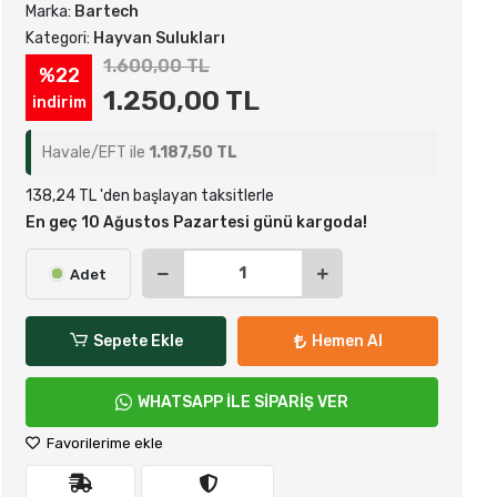
Marka:
Bartech
Kategori:
Hayvan Sulukları
1.600,00 TL
%22
1.250,00 TL
indirim
Havale/EFT ile
1.187,50 TL
138,24 TL 'den başlayan taksitlerle
En geç 10 Ağustos Pazartesi günü kargoda!
Adet
Sepete Ekle
Hemen Al
WHATSAPP İLE SİPARİŞ VER
Favorilerime ekle