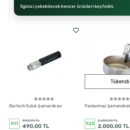
İlginizi çekebilecek benzer ürünleri keşfedin.
Tükendi
Bartech Suluk Şamandırası
Paslanmaz Şamandıralı
550,00 TL
2.600,00 TL
%11
%23
490,00 TL
2.000,00 TL