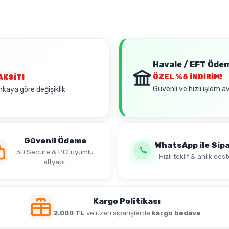
Havale / EFT Öde
ÖZEL
%5 İNDİRİM!
AKSİT!
Güvenli ve hızlı işlem a
nkaya göre değişiklik
Güvenli Ödeme
WhatsApp ile Sipa
3D Secure & PCI uyumlu
Hızlı teklif & anlık dest
altyapı.
Kargo Politikası
2.000 TL
ve üzeri siparişlerde
kargo bedava