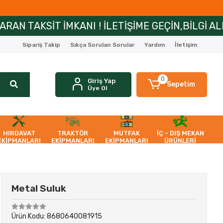
ANI ! İLETİŞİME GEÇİN,BİLGİ ALIN!
ZİRAİP
Sipariş Takip
Sıkça Sorulan Sorular
Yardım
İletişim
0
Giriş Yap
Sepetim
Üye Ol
HIRDAVAT
TRAKTÖR
MUTFAK
İÇ - DIŞ MEKAN
EKİPMANLARI
EKİPMANLARI
EKİPMANLARI
ÜRÜNLERİ
Metal Suluk
Ürün Kodu:
8680640081915