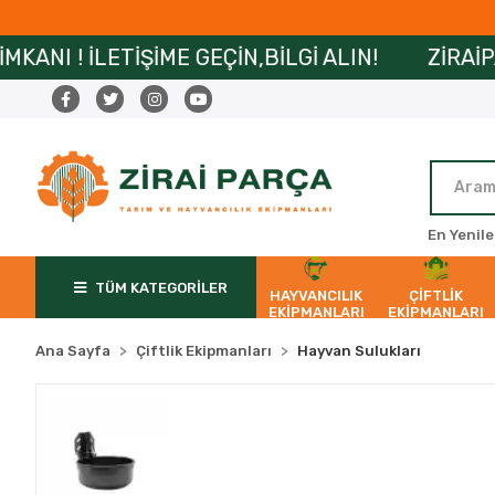
İME GEÇİN,BİLGİ ALIN!
ZİRAİPARÇA’DA MAİL 
En Yenile
TÜM KATEGORİLER
HAYVANCILIK
ÇİFTLİK
EKİPMANLARI
EKİPMANLARI
Ana Sayfa
Çiftlik Ekipmanları
Hayvan Sulukları