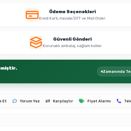
Ödeme Seçenekleri
Kredi Kartı, Havale/EFT ve
Mail Order
.
Güvenli Gönderi
Korunaklı ambalaj, sağlam koliler.
miştir.
Zamanında Te
e Et
Yorum Yaz
Karşılaştır
Fiyat Alarmı
Tel