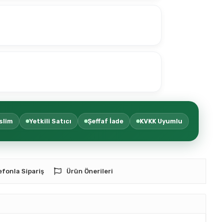
slim
Yetkili Satıcı
Şeffaf İade
KVKK Uyumlu
efonla Sipariş
Ürün Önerileri