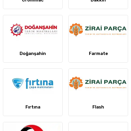
Crommac
Dakkın
Doğanşahin
Farmate
Fırtına
Flash