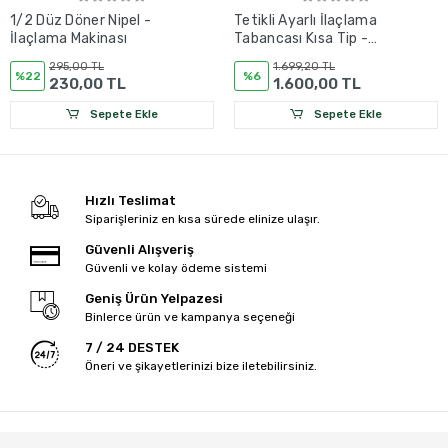
1/2 Düz Döner Nipel -
Tetikli Ayarlı İlaçlama
İlaçlama Makinası
Tabancası Kısa Tip -
İlaçlama Makinası
295,00 TL
1.699,20 TL
%22
%6
230,00 TL
1.600,00 TL
Sepete Ekle
Sepete Ekle
Hızlı Teslimat
Siparişleriniz en kısa sürede elinize ulaşır.
Güvenli Alışveriş
Güvenli ve kolay ödeme sistemi
Geniş Ürün Yelpazesi
Binlerce ürün ve kampanya seçeneği
7 / 24 DESTEK
Öneri ve şikayetlerinizi bize iletebilirsiniz.