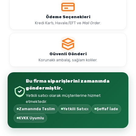
Ödeme Seçenekleri
Kredi Kartı, Havale/EFT ve
Mail Order
.
Güvenli Gönderi
Korunaklı ambalaj, sağlam koliler.
Bu firma
siparişlerini zamanında
göndermiştir.
Yetkili satıcı olarak müşterilerine hizmet
etmektedir.
Zamanında Teslim
Yetkili Satıcı
Şeffaf İade
KVKK Uyumlu