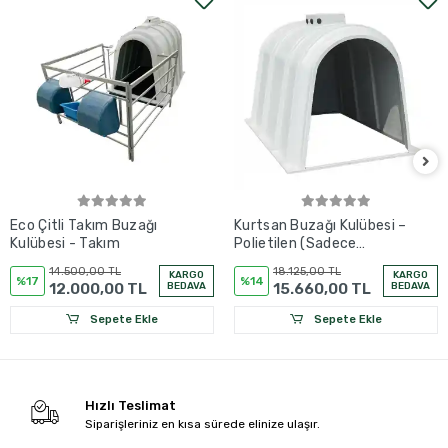
Eco Çitli Takım Buzağı
Kurtsan Buzağı Kulübesi –
Kulübesi - Takım
Polietilen (Sadece
Kulübe)
14.500,00 TL
18.125,00 TL
KARGO
KARGO
%17
%14
12.000,00 TL
BEDAVA
15.660,00 TL
BEDAVA
Sepete Ekle
Sepete Ekle
Hızlı Teslimat
Siparişleriniz en kısa sürede elinize ulaşır.