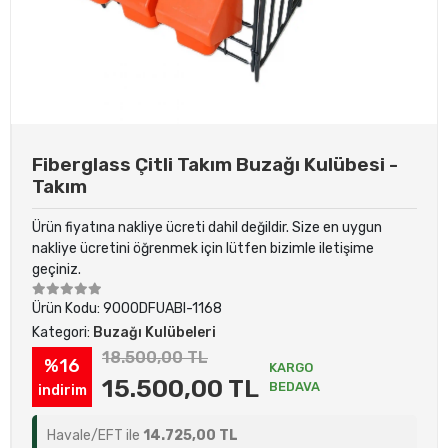
Fiberglass Çitli Takım Buzağı Kulübesi -
Takım
Ürün fiyatına nakliye ücreti dahil değildir. Size en uygun
nakliye ücretini öğrenmek için lütfen bizimle iletişime
geçiniz.
Ürün Kodu:
9000DFUABI-1168
Kategori:
Buzağı Kulübeleri
18.500,00 TL
%16
KARGO
15.500,00 TL
BEDAVA
indirim
Havale/EFT ile
14.725,00 TL