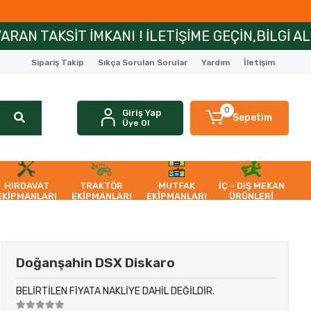
NI ! İLETİŞİME GEÇİN,BİLGİ ALIN!
ZİRAİPA
Sipariş Takip
Sıkça Sorulan Sorular
Yardım
İletişim
0
Giriş Yap
Sepetim
Üye Ol
HIRDAVAT
TRAKTÖR
MUTFAK
İÇ - DIŞ MEKAN
EKİPMANLARI
EKİPMANLARI
EKİPMANLARI
ÜRÜNLERİ
Doğanşahin DSX Diskaro
BELİRTİLEN FİYATA NAKLİYE DAHİL DEĞİLDİR.