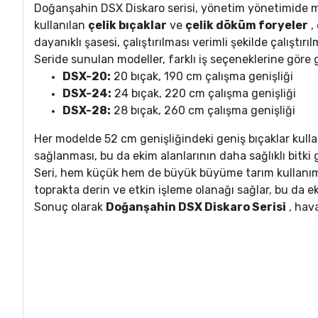
Doğanşahin DSX Diskaro serisi, yönetim yönetimide mü
kullanılan
çelik bıçaklar
ve
çelik döküm foryeler
,
dayanıklı şasesi, çalıştırılması verimli şekilde çalıştır
Seride sunulan modeller, farklı iş seçeneklerine göre g
DSX-20:
20 bıçak, 190 cm çalışma genişliği
DSX-24:
24 bıçak, 220 cm çalışma genişliği
DSX-28:
28 bıçak, 260 cm çalışma genişliği
Her modelde 52 cm genişliğindeki geniş bıçaklar kull
sağlanması, bu da ekim alanlarının daha sağlıklı bitki g
Seri, hem küçük hem de büyük büyüme tarım kullanımları
toprakta derin ve etkin işleme olanağı sağlar, bu da 
Sonuç olarak
Doğanşahin DSX Diskaro Serisi
, hava