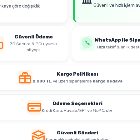
Güvenli ve hızlı işlem a
nkaya göre değişiklik
Güvenli Ödeme
WhatsApp ile Sipa
3D Secure & PCI uyumlu
Hızlı teklif & anlık dest
altyapı.
Kargo Politikası
2.000 TL
ve üzeri siparişlerde
kargo bedava
Ödeme Seçenekleri
Kredi Kartı, Havale/EFT ve
Mail Order
.
Güvenli Gönderi
Korunaklı ambalaj, sağlam koliler.