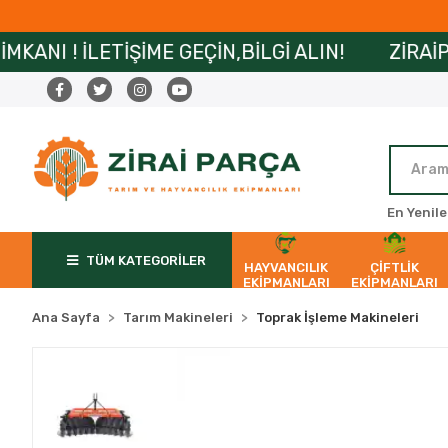
E GEÇİN,BİLGİ ALIN!
ZİRAİPARÇA’DA MAİL O
En Yenile
TÜM KATEGORİLER
HAYVANCILIK
ÇİFTLİK
EKİPMANLARI
EKİPMANLARI
Ana Sayfa
Tarım Makineleri
Toprak İşleme Makineleri