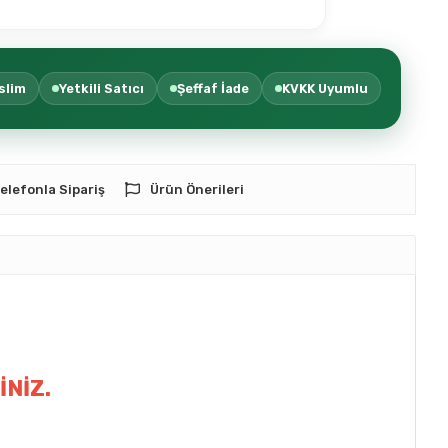
slim
Yetkili Satıcı
Şeffaf İade
KVKK Uyumlu
elefonla Sipariş
Ürün Önerileri
İNİZ.