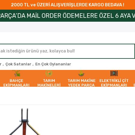
2000 TL ve ÜZERİ ALIŞVERİŞLERDE KARGO BEDAVA !
RDER ÖDEMELERE ÖZEL 6 AYA VARAN TAKSİT İMKA
r
,
Çok Satanlar
,
En Çok Oylananlar
BAHÇE
TARIM
TARIM MAKİNE
ELEKTRİKLİ ÇİT
EKİPMANLARI
MAKİNELERİ
YEDEK PARÇA
EKİPMANLARI