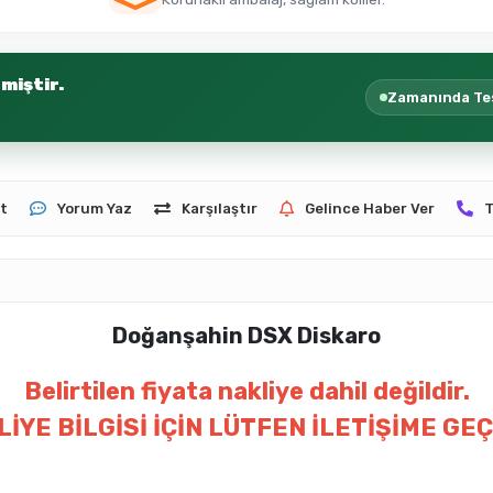
miştir.
Zamanında Te
t
Yorum Yaz
Karşılaştır
Gelince Haber Ver
T
Doğanşahin DSX Diskaro
Belirtilen fiyata nakliye dahil değildir.
İYE BİLGİSİ İÇİN LÜTFEN İLETİŞİME GEÇ