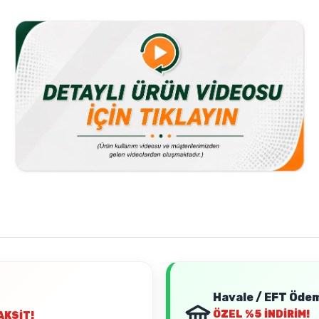
Havale / EFT Öde
ÖZEL
%5 İNDİRİM!
AKSİT!