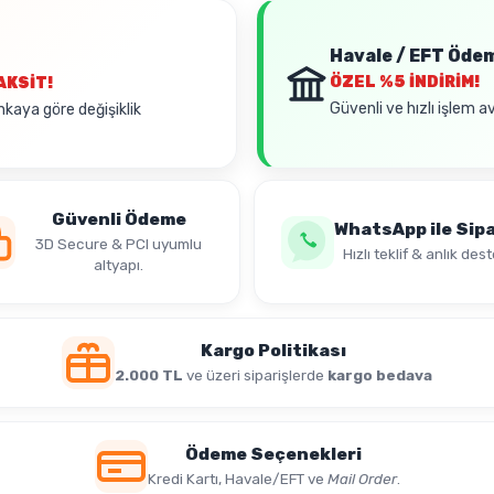
Havale / EFT Öde
ÖZEL
%5 İNDİRİM!
AKSİT!
Güvenli ve hızlı işlem a
nkaya göre değişiklik
Güvenli Ödeme
WhatsApp ile Sipa
3D Secure & PCI uyumlu
Hızlı teklif & anlık dest
altyapı.
Kargo Politikası
2.000 TL
ve üzeri siparişlerde
kargo bedava
Ödeme Seçenekleri
Kredi Kartı, Havale/EFT ve
Mail Order
.