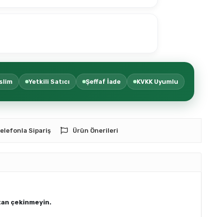
slim
Yetkili Satıcı
Şeffaf İade
KVKK Uyumlu
elefonla Sipariş
Ürün Önerileri
ktan çekinmeyin.