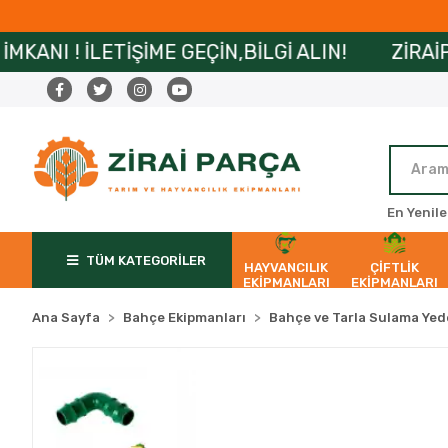
İME GEÇİN,BİLGİ ALIN!
ZİRAİPARÇA’DA MAİL
En Yenile
TÜM KATEGORİLER
HAYVANCILIK
ÇİFTLİK
EKİPMANLARI
EKİPMANLARI
Ana Sayfa
Bahçe Ekipmanları
Bahçe ve Tarla Sulama Yed