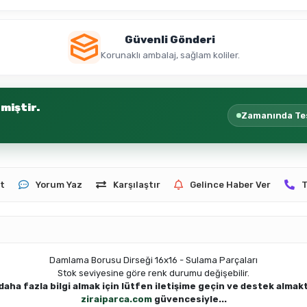
Güvenli Gönderi
Korunaklı ambalaj, sağlam koliler.
miştir.
Zamanında Te
t
Yorum Yaz
Karşılaştır
Gelince Haber Ver
T
Damlama Borusu Dirseği 16x16 - Sulama Parçaları
Stok seviyesine göre renk durumu değişebilir.
aha fazla bilgi almak için lütfen iletişime geçin ve destek alma
ziraiparca.com
güven
cesiyle...