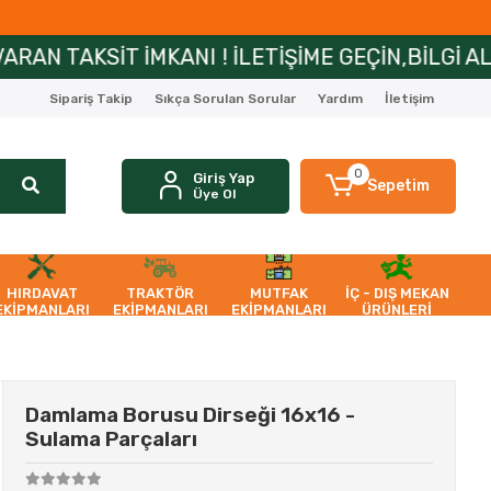
ANI ! İLETİŞİME GEÇİN,BİLGİ ALIN!
ZİRAİP
Sipariş Takip
Sıkça Sorulan Sorular
Yardım
İletişim
0
Giriş Yap
Sepetim
Üye Ol
HIRDAVAT
TRAKTÖR
MUTFAK
İÇ - DIŞ MEKAN
EKİPMANLARI
EKİPMANLARI
EKİPMANLARI
ÜRÜNLERİ
Damlama Borusu Dirseği 16x16 -
Sulama Parçaları