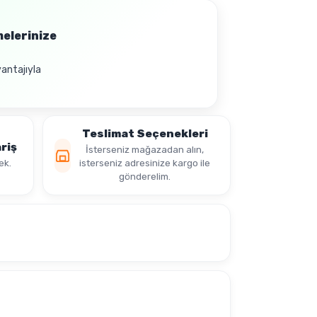
melerinize
vantajıyla
Teslimat Seçenekleri
riş
İsterseniz mağazadan alın,
ek.
isterseniz adresinize kargo ile
gönderelim.