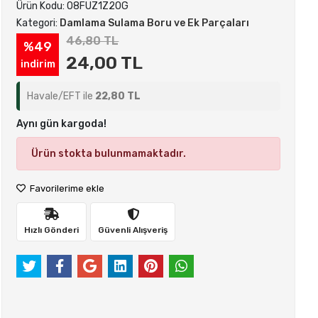
Ürün Kodu:
O8FUZ1Z2OG
Kategori:
Damlama Sulama Boru ve Ek Parçaları
46,80 TL
%49
24,00 TL
indirim
Havale/EFT ile
22,80 TL
Aynı gün kargoda!
Ürün stokta bulunmamaktadır.
Favorilerime ekle
Hızlı Gönderi
Güvenli Alışveriş