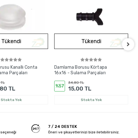
Tükendi
Tükendi
usu Kanallı Conta
Damlama Borusu Körtapa
D
ama Parçaları
16x16 - Sulama Parçaları
S
 TL
34,80 TL
%57
,80 TL
15,00 TL
Stokta Yok
Stokta Yok
7 / 24 DESTEK
 seçeneği
Öneri ve şikayetlerinizi bize iletebilirsiniz.