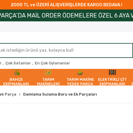
2000 TL ve ÜZERİ ALIŞVERİŞLERDE KARGO BEDAVA !
 ORDER ÖDEMELERE ÖZEL 6 AYA VARAN TAKSİT İMK
r
,
Çok Satanlar
,
En Çok Oylananlar
BAHÇE
TARIM
TARIM MAKİNE
ELEKTRİKLİ ÇİT
EKİPMANLARI
MAKİNELERİ
YEDEK PARÇA
EKİPMANLARI
ek Parça
Damlama Sulama Boru ve Ek Parçaları