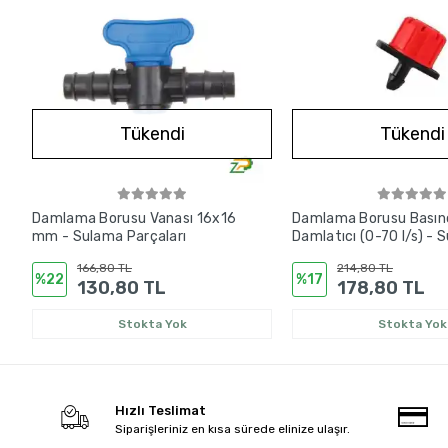
Tükendi
Tükendi
Damlama Borusu Vanası 16x16
Damlama Borusu Basınç
mm - Sulama Parçaları
Damlatıcı (0-70 l/s) - 
Parçaları
166,80 TL
214,80 TL
%22
%17
130,80 TL
178,80 TL
Stokta Yok
Stokta Yok
Hızlı Teslimat
Siparişleriniz en kısa sürede elinize ulaşır.