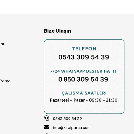
Bize Ulaşın
arı
 Parça
0543 309 54 39
info@ziraiparca.com