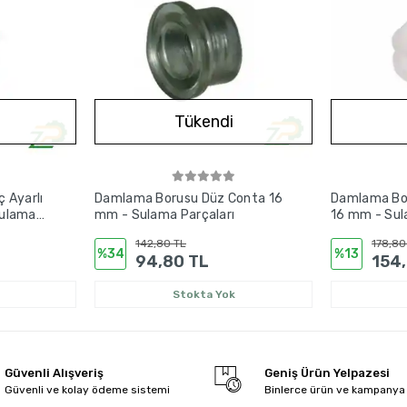
Tükendi
 Ayarlı
Damlama Borusu Düz Conta 16
Damlama Bor
Sulama
mm - Sulama Parçaları
16 mm - Sul
142,80 TL
178,80
%34
%13
94,80 TL
154
Stokta Yok
Güvenli Alışveriş
Geniş Ürün Yelpazesi
Güvenli ve kolay ödeme sistemi
Binlerce ürün ve kampanya