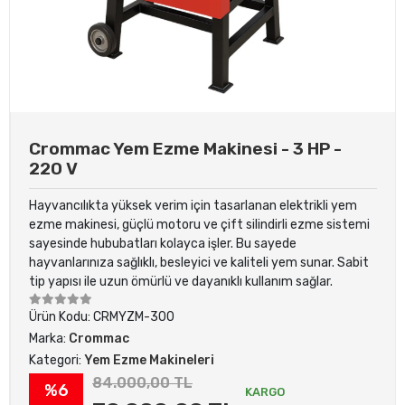
Crommac Yem Ezme Makinesi - 3 HP -
220 V
Hayvancılıkta yüksek verim için tasarlanan elektrikli yem
ezme makinesi, güçlü motoru ve çift silindirli ezme sistemi
sayesinde hububatları kolayca işler. Bu sayede
hayvanlarınıza sağlıklı, besleyici ve kaliteli yem sunar. Sabit
tip yapısı ile uzun ömürlü ve dayanıklı kullanım sağlar.
Ürün Kodu:
CRMYZM-300
Marka:
Crommac
Kategori:
Yem Ezme Makineleri
84.000,00 TL
%6
KARGO