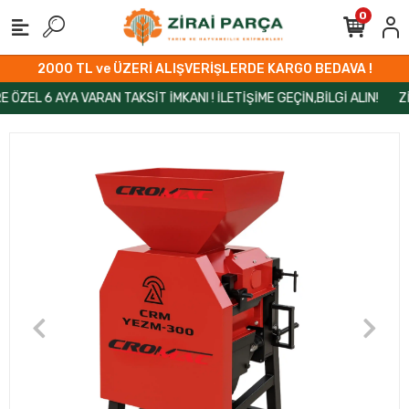
0
2000 TL ve ÜZERİ ALIŞVERİŞLERDE KARGO BEDAVA !
6 AYA VARAN TAKSİT İMKANI ! İLETİŞİME GEÇİN,BİLGİ ALIN!
ZİRAİP