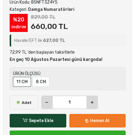
Ürün Kodu:
85NFT3Z4Y5
Kategori:
Damga Numaratörleri
829,00 TL
%20
660,00 TL
indirim
Havale/EFT ile
627,00 TL
72,99 TL 'den başlayan taksitlerle
En geç 10 Ağustos Pazartesi günü kargoda!
ÜRÜN ÖLÇÜSÜ:
11 CM
8 CM
Adet
Sepete Ekle
Hemen Al