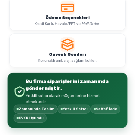
Ödeme Seçenekleri
Kredi Kartı, Havale/EFT ve
Mail Order
.
Güvenli Gönderi
Korunaklı ambalaj, sağlam koliler.
Bu firma
siparişlerini zamanında
göndermiştir.
Yetkili satıcı olarak müşterilerine hizmet
etmektedir.
Zamanında Teslim
Yetkili Satıcı
Şeffaf İade
KVKK Uyumlu