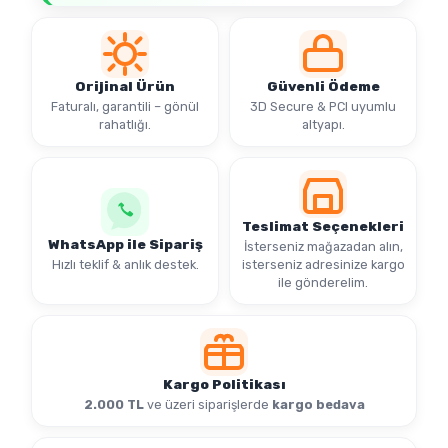
Orijinal Ürün
Güvenli Ödeme
Faturalı, garantili – gönül
3D Secure & PCI uyumlu
rahatlığı.
altyapı.
Teslimat Seçenekleri
WhatsApp ile Sipariş
İsterseniz mağazadan alın,
Hızlı teklif & anlık destek.
isterseniz adresinize kargo
ile gönderelim.
Kargo Politikası
2.000 TL
ve üzeri siparişlerde
kargo bedava