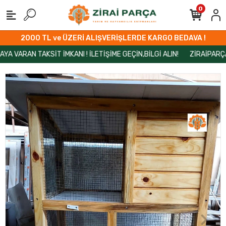
0
2000 TL ve ÜZERİ ALIŞVERİŞLERDE KARGO BEDAVA !
AN TAKSİT İMKANI ! İLETİŞİME GEÇİN,BİLGİ ALIN!
ZİRAİPARÇA’DA M